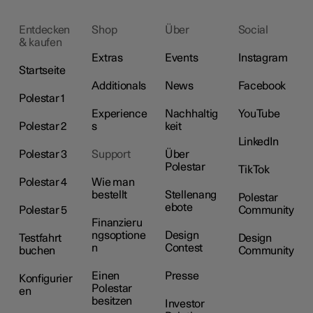
Entdecken
Shop
Über
Social
& kaufen
Extras
Events
Instagram
Startseite
Additionals
News
Facebook
Polestar 1
Experience
Nachhaltig
YouTube
Polestar 2
s
keit
LinkedIn
Polestar 3
Support
Über
Polestar
TikTok
Polestar 4
Wie man
bestellt
Stellenang
Polestar
ebote
Polestar 5
Community
Finanzieru
ngsoptione
Design
Testfahrt
Design
n
Contest
buchen
Community
Einen
Presse
Konfigurier
Polestar
en
besitzen
Investor