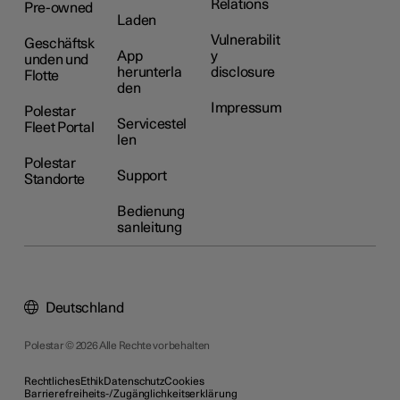
Relations
Pre-owned
Laden
Vulnerabilit
Geschäftsk
App
y
unden und
herunterla
disclosure
Flotte
den
Impressum
Polestar
Servicestel
Fleet Portal
len
Polestar
Support
Standorte
Bedienung
sanleitung
Deutschland
Polestar © 2026 Alle Rechte vorbehalten
Rechtliches
Ethik
Datenschutz
Cookies
Barrierefreiheits-/Zugänglichkeitserklärung