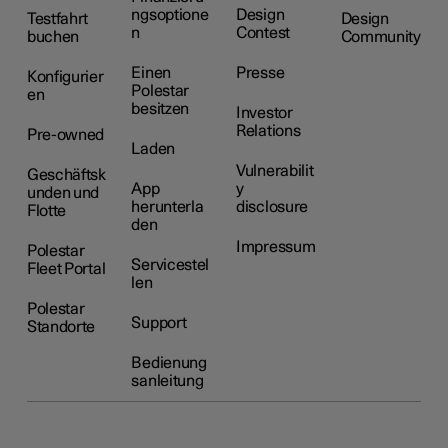
ngsoptione
Design
Testfahrt
Design
n
Contest
buchen
Community
Einen
Presse
Konfigurier
Polestar
en
besitzen
Investor
Relations
Pre-owned
Laden
Vulnerabilit
Geschäftsk
App
y
unden und
herunterla
disclosure
Flotte
den
Impressum
Polestar
Servicestel
Fleet Portal
len
Polestar
Support
Standorte
Bedienung
sanleitung