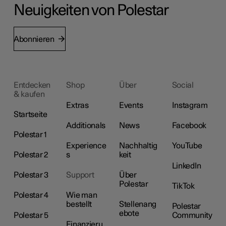
Neuigkeiten von Polestar
Abonnieren
Entdecken
Shop
Über
Social
& kaufen
Extras
Events
Instagram
Startseite
Additionals
News
Facebook
Polestar 1
Experience
Nachhaltig
YouTube
Polestar 2
s
keit
LinkedIn
Polestar 3
Support
Über
Polestar
TikTok
Polestar 4
Wie man
bestellt
Stellenang
Polestar
ebote
Polestar 5
Community
Finanzieru