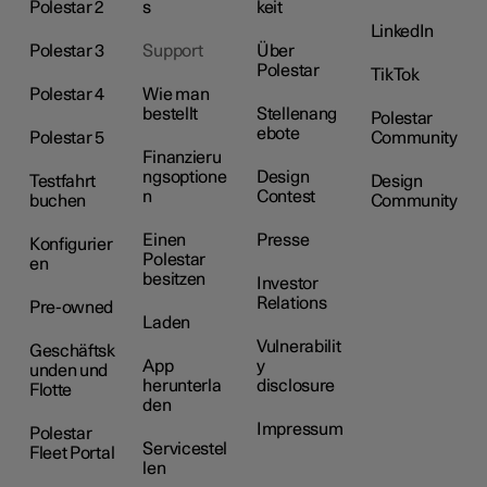
Polestar 2
s
keit
LinkedIn
Polestar 3
Support
Über
Polestar
TikTok
Polestar 4
Wie man
bestellt
Stellenang
Polestar
ebote
Polestar 5
Community
Finanzieru
ngsoptione
Design
Testfahrt
Design
n
Contest
buchen
Community
Einen
Presse
Konfigurier
Polestar
en
besitzen
Investor
Relations
Pre-owned
Laden
Vulnerabilit
Geschäftsk
App
y
unden und
herunterla
disclosure
Flotte
den
Impressum
Polestar
Servicestel
Fleet Portal
len