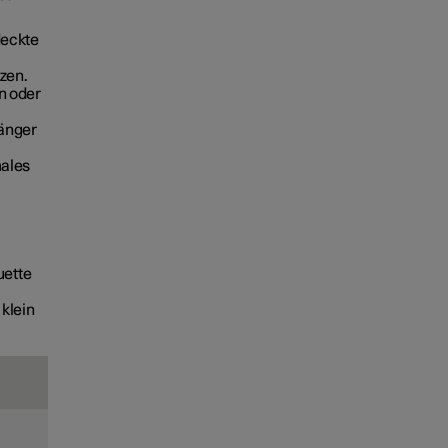
deckte
zen.
n oder
änger
males
uette
klein