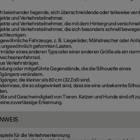
h beieinander liegende, sich überschneidende oder teilweise ver
jekte und Verkehrsteilnehmer.
jekte und Verkehrsteilnehmer, die mit dem Hintergrund verschmel
jekte und Verkehrsteilnehmer, die sich besonders schnell bewege
schleunigen.
gewöhnliche Fahrzeuge, z. B. Liegeräder, Mähdrescher oder Anh
t ungewöhnlich geformten Lasten.
hrräder eines anderen Typs oder einer anderen Größe als ein nor
wachsenenfahrrad.
ue Verkehrsträger.
eidung oder mitgeführte Gegenstände, die die Silhouette eines
ßgängers verändern.
gänger, die kleiner als 80 cm (32 Zoll) sind.
dernisse, die so abgewinkelt sind, dass sie eine unbekannte Silho
den.
öße und Geschwindigkeit von Tieren. Katzen und Hunde sind oft zu 
 eine zuverlässige Erkennung.
INWEIS
spiele für die Verkehrserkennung