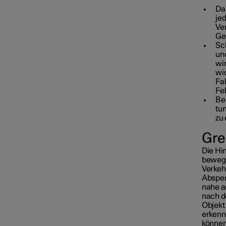
Da
je
Ver
Ge
Sc
un
wir
wi
Fa
Fe
Be
tu
zu 
Gre
Die Hi
bewege
Verkeh
Absper
nahe am
nach d
Objekt
erkenn
können