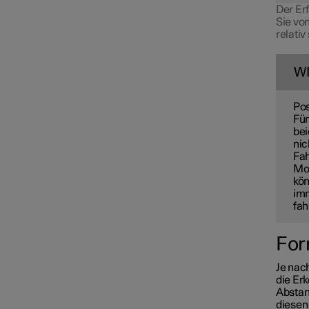
Der Er
Sie vo
relativ
W
Pos
Für
bei
nic
Fah
Mot
kön
imm
fah
For
Je nac
die Er
Abstan
diesen