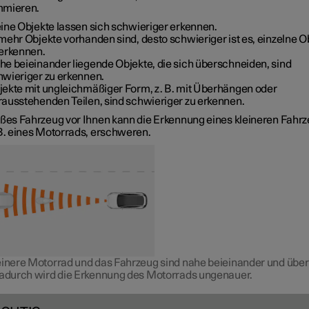
mmieren.
eine Objekte lassen sich schwieriger erkennen.
mehr Objekte vorhanden sind, desto schwieriger ist es, einzelne O
 erkennen.
he beieinander liegende Objekte, die sich überschneiden, sind
hwieriger zu erkennen.
jekte mit ungleichmäßiger Form, z. B. mit Überhängen oder
rausstehenden Teilen, sind schwieriger zu erkennen.
oßes Fahrzeug vor Ihnen kann die Erkennung eines kleineren Fahrz
 B. eines Motorrads, erschweren.
einere Motorrad und das Fahrzeug sind nahe beieinander und übe
Dadurch wird die Erkennung des Motorrads ungenauer.