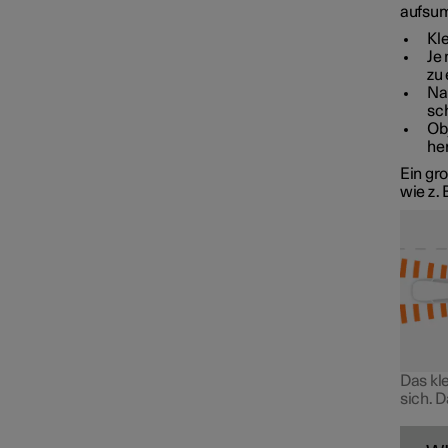
aufsu
Kl
Je 
zu
Na
sc
Ob
he
Ein gr
wie z.
Das kl
sich. 