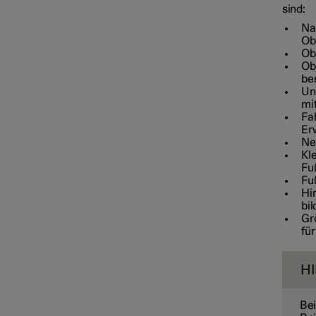
sind:
Na
Ob
Ob
Ob
be
Un
mi
Fa
Er
Ne
Kl
Fu
Fuß
Hin
bil
Gr
für
H
Bei