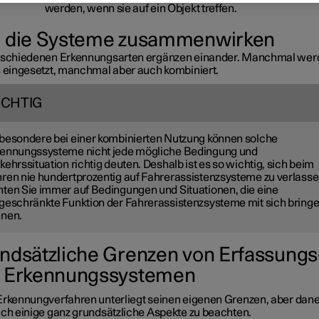
werden, wenn sie auf ein Objekt treffen.
 die Systeme zusammenwirken
rschiedenen Erkennungsarten ergänzen einander. Manchmal wer
n eingesetzt, manchmal aber auch kombiniert.
ICHTIG
besondere bei einer kombinierten Nutzung können solche
ennungssysteme nicht jede mögliche Bedingung und
kehrssituation richtig deuten. Deshalb ist es so wichtig, sich beim
ren nie hundertprozentig auf Fahrerassistenzsysteme zu verlasse
ten Sie immer auf Bedingungen und Situationen, die eine
geschränkte Funktion der Fahrerassistenzsysteme mit sich bring
nnen.
ndsätzliche Grenzen von Erfassungs
 Erkennungssystemen
Erkennungverfahren unterliegt seinen eigenen Grenzen, aber dan
uch einige ganz grundsätzliche Aspekte zu beachten.