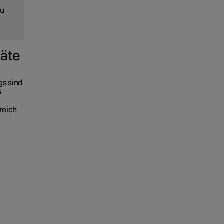
zu
päte
gs sind
s
reich