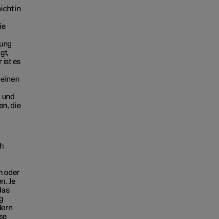
cht in
ie
nung
gt,
 ist es
 einen
 und
n, die
ch
m oder
n. Je
das
ug
dern
sse