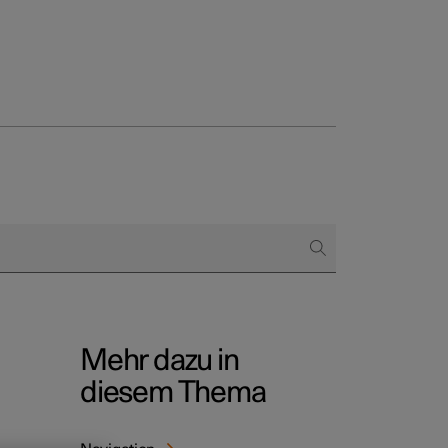
skunden und Flotte
bestellt
rungsoptionen
Mehr dazu in
ngnahme
diesem Thema
er abonnieren