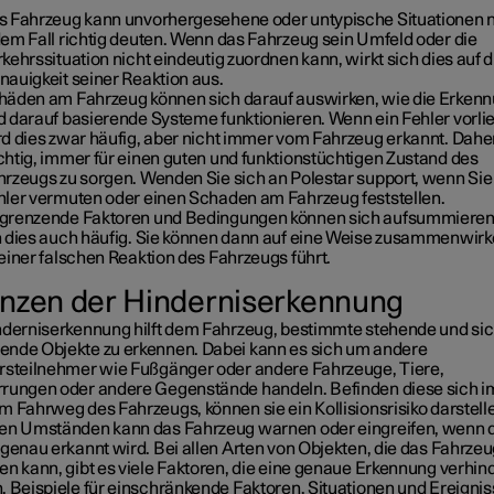
s Fahrzeug kann unvorhergesehene oder untypische Situationen ni
dem Fall richtig deuten. Wenn das Fahrzeug sein Umfeld oder die
kehrssituation nicht eindeutig zuordnen kann, wirkt sich dies auf d
nauigkeit seiner Reaktion aus.
häden am Fahrzeug können sich darauf auswirken, wie die Erken
d darauf basierende Systeme funktionieren. Wenn ein Fehler vorlie
d dies zwar häufig, aber nicht immer vom Fahrzeug erkannt. Daher
chtig, immer für einen guten und funktionstüchtigen Zustand des
hrzeugs zu sorgen. Wenden Sie sich an Polestar support, wenn Sie
hler vermuten oder einen Schaden am Fahrzeug feststellen.
grenzende Faktoren und Bedingungen können sich aufsummieren
n dies auch häufig. Sie können dann auf eine Weise zusammenwirke
einer falschen Reaktion des Fahrzeugs führt.
nzen der Hinderniserkennung
nderniserkennung hilft dem Fahrzeug, bestimmte stehende und si
nde Objekte zu erkennen. Dabei kann es sich um andere
rsteilnehmer wie Fußgänger oder andere Fahrzeuge, Tiere,
rungen oder andere Gegenstände handeln. Befinden diese sich i
 Fahrweg des Fahrzeugs, können sie ein Kollisionsrisiko darstelle
en Umständen kann das Fahrzeug warnen oder eingreifen, wenn 
 genau erkannt wird. Bei allen Arten von Objekten, die das Fahrze
en kann, gibt es viele Faktoren, die eine genaue Erkennung verhin
. Beispiele für einschränkende Faktoren, Situationen und Ereigni