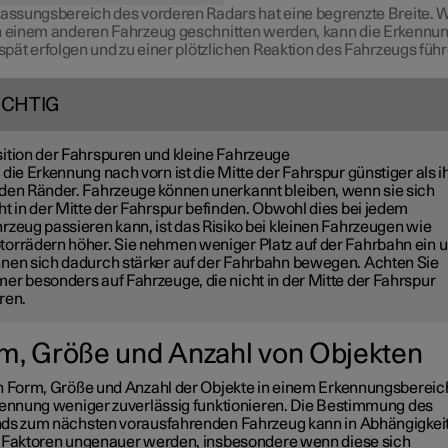
fassungsbereich des vorderen Radars hat eine begrenzte Breite. 
n einem anderen Fahrzeug geschnitten werden, kann die Erkennu
 spät erfolgen und zu einer plötzlichen Reaktion des Fahrzeugs führ
ICHTIG
ition der Fahrspuren und kleine Fahrzeuge
 die Erkennung nach vorn ist die Mitte der Fahrspur günstiger als i
den Ränder. Fahrzeuge können unerkannt bleiben, wenn sie sich
ht in der Mitte der Fahrspur befinden. Obwohl dies bei jedem
rzeug passieren kann, ist das Risiko bei kleinen Fahrzeugen wie
orrädern höher. Sie nehmen weniger Platz auf der Fahrbahn ein 
nen sich dadurch stärker auf der Fahrbahn bewegen. Achten Sie
er besonders auf Fahrzeuge, die nicht in der Mitte der Fahrspur
ren.
m, Größe und Anzahl von Objekten
h Form, Größe und Anzahl der Objekte in einem Erkennungsbereic
kennung weniger zuverlässig funktionieren. Die Bestimmung des
ds zum nächsten vorausfahrenden Fahrzeug kann in Abhängigkei
 Faktoren ungenauer werden, insbesondere wenn diese sich