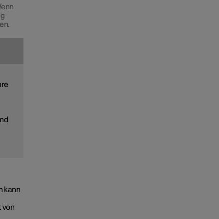
Wenn
ng
en.
hre
und
h kann
t von