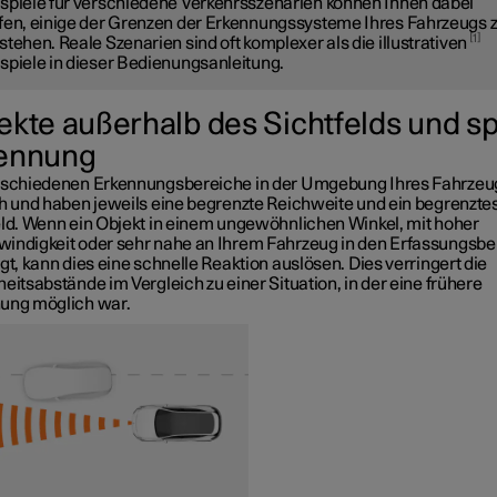
spiele für verschiedene Verkehrsszenarien können Ihnen dabei
fen, einige der Grenzen der Erkennungssysteme Ihres Fahrzeugs 
1
stehen. Reale Szenarien sind oft komplexer als die illustrativen
spiele in dieser Bedienungsanleitung.
ekte außerhalb des Sichtfelds und s
ennung
rschiedenen Erkennungsbereiche in der Umgebung Ihres Fahrzeu
ch und haben jeweils eine begrenzte Reichweite und ein begrenzte
eld. Wenn ein Objekt in einem ungewöhnlichen Winkel, mit hoher
indigkeit oder sehr nahe an Ihrem Fahrzeug in den Erfassungsbe
gt, kann dies eine schnelle Reaktion auslösen. Dies verringert die
eitsabstände im Vergleich zu einer Situation, in der eine frühere
ung möglich war.