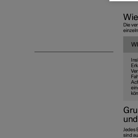
Fahrerassistenzfunktionen
Wie
Die ve
einzel
Parkassistent
W
Ins
Erk
Ver
Fah
Ach
ein
kö
Gru
und
Jedes 
sind a