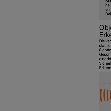
Bei
hel
ver
Bei
Obj
Erk
Die ve
statis
Sichtf
Geschw
eindrin
Sicherh
Erkenn