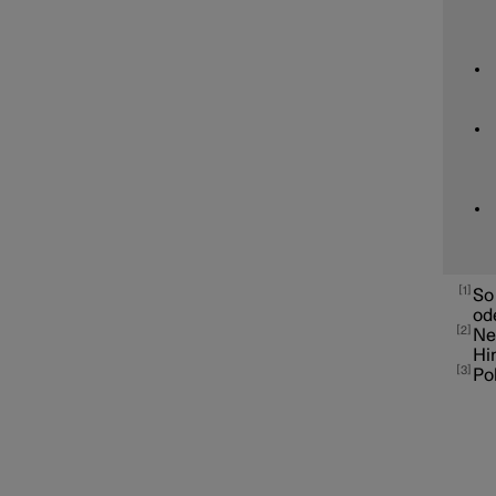
1
So 
od
2
Ne
Hi
3
Pol