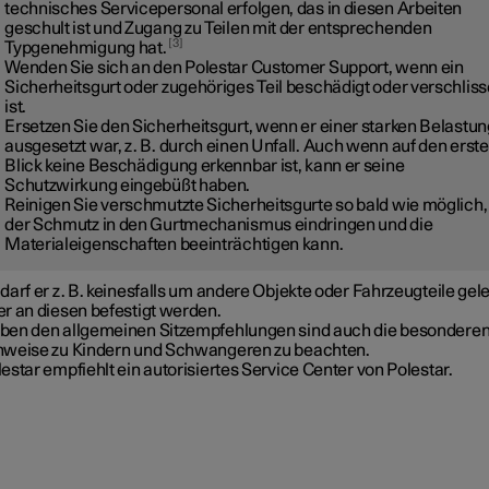
technisches Servicepersonal erfolgen, das in diesen Arbeiten
geschult ist und Zugang zu Teilen mit der entsprechenden
3
Typgenehmigung hat.
Wenden Sie sich an den Polestar Customer Support, wenn ein
Sicherheitsgurt oder zugehöriges Teil beschädigt oder verschlis
ist.
Ersetzen Sie den Sicherheitsgurt, wenn er einer starken Belastun
ausgesetzt war, z. B. durch einen Unfall. Auch wenn auf den erst
Blick keine Beschädigung erkennbar ist, kann er seine
Schutzwirkung eingebüßt haben.
Reinigen Sie verschmutzte Sicherheitsgurte so bald wie möglich,
der Schmutz in den Gurtmechanismus eindringen und die
Materialeigenschaften beeinträchtigen kann.
darf er z. B. keinesfalls um andere Objekte oder Fahrzeugteile gel
er an diesen befestigt werden.
ben den allgemeinen Sitzempfehlungen sind auch die besondere
nweise zu Kindern und Schwangeren zu beachten.
estar empfiehlt ein autorisiertes Service Center von Polestar.