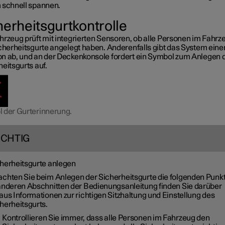
 schnell spannen.
herheitsgurtkontrolle
hrzeug prüft mit integrierten Sensoren, ob alle Personen im Fahrz
icherheitsgurte angelegt haben. Anderenfalls gibt das System eine
n ab, und an der Deckenkonsole fordert ein Symbol zum Anlegen 
eitsgurts auf.
 der Gurterinnerung.
ICHTIG
herheitsgurte anlegen
chten Sie beim Anlegen der Sicherheitsgurte die folgenden Punkt
anderen Abschnitten der Bedienungsanleitung finden Sie darüber
aus Informationen zur richtigen Sitzhaltung und Einstellung des
herheitsgurts.
Kontrollieren Sie immer, dass alle Personen im Fahrzeug den