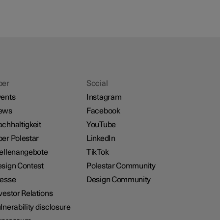
ber
Social
ents
Instagram
ews
Facebook
chhaltigkeit
YouTube
er Polestar
LinkedIn
ellenangebote
TikTok
sign Contest
Polestar Community
resse
Design Community
vestor Relations
lnerability disclosure