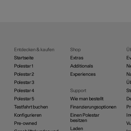
Entdecken & kaufen
Shop
Ü
Startseite
Extras
Ev
Polestar 1
Additionals
N
Polestar 2
Experiences
Na
Polestar 3
Üb
Polestar 4
Support
St
Polestar 5
Wie man bestellt
De
Testfahrt buchen
Finanzierungsoptionen
P
Konfigurieren
Einen Polestar
In
besitzen
Pre-owned
Vu
Laden