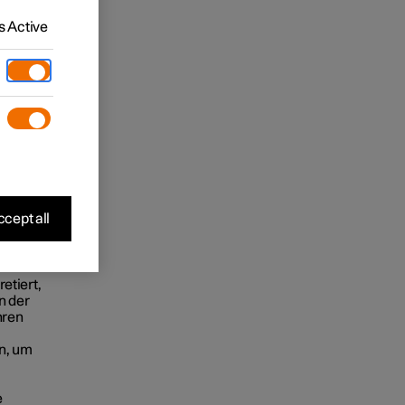
 Active
cept all
etiert,
n der
hren
n, um
e