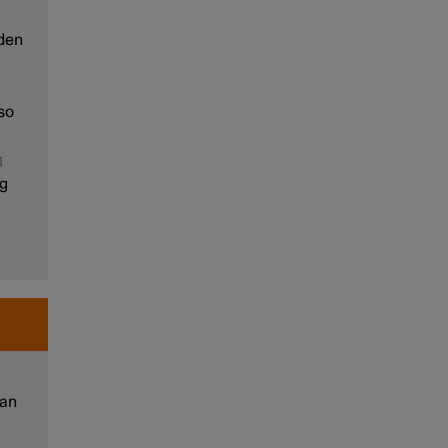
nden
so
ng
 an