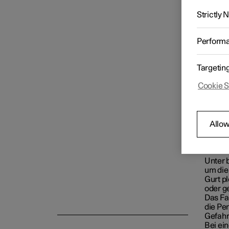
Fun
Strictly
Perform
Targetin
Sicherheitsgurte
Cookie S
Allow
Airbags
Unter 
um die 
Gurt p
oder g
Kindersicherheit
Das Fa
die Pe
Gefahr
Bei ein