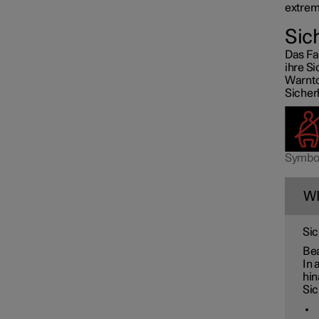
extrem
Sic
Das Fa
ihre S
Warnto
Sicherh
Symbol
W
Sic
Bea
In 
hin
Sic