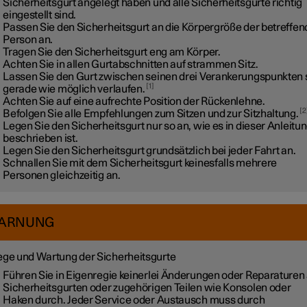
Sicherheitsgurt angelegt haben und alle Sicherheitsgurte richtig
eingestellt sind.
Passen Sie den Sicherheitsgurt an die Körpergröße der betreffe
Person an.
Tragen Sie den Sicherheitsgurt eng am Körper.
Achten Sie in allen Gurtabschnitten auf strammen Sitz.
Lassen Sie den Gurt zwischen seinen drei Verankerungspunkten 
1
gerade wie möglich verlaufen.
Achten Sie auf eine aufrechte Position der Rückenlehne.
2
Befolgen Sie alle Empfehlungen zum Sitzen und zur Sitzhaltung.
Legen Sie den Sicherheitsgurt nur so an, wie es in dieser Anleitu
beschrieben ist.
Legen Sie den Sicherheitsgurt grundsätzlich bei jeder Fahrt an.
Schnallen Sie mit dem Sicherheitsgurt keinesfalls mehrere
Personen gleichzeitig an.
ARNUNG
ege und Wartung der Sicherheitsgurte
Führen Sie in Eigenregie keinerlei Änderungen oder Reparaturen
Sicherheitsgurten oder zugehörigen Teilen wie Konsolen oder
Haken durch. Jeder Service oder Austausch muss durch