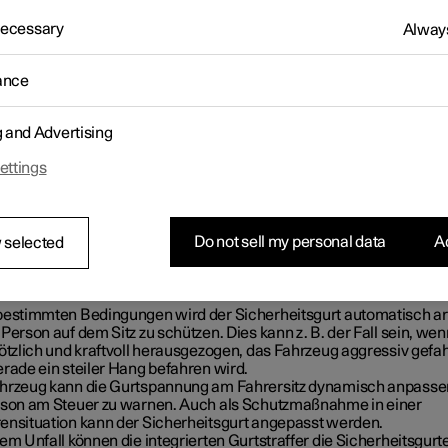
ktionen des Sicherheitsgurts
 Necessary
Always
ance
g and Advertising
ettings
Do not sell my personal data
Ac
 selected
bestimmten Bedingungen wird der Sicherheitsgurt automatisch arr
Person auf dem Sitz zu schützen. Dies kann z. B. der Fall sein, wen
lötzlich und kraftvoll herausgezogen, das Fahrzeug aggressiv gefa
erade ein steiler Hang befahren wird.
hrzeug kann die Gurtspannung am Fahrersitz dynamisch anpasse
rson am Steuer zu warnen. Auch als Schutzmaßnahme in einer
ensituation kann der Sicherheitsgurt angepasst werden.
em Unfall können die integrierten Gurtstraffer die Sicherheitsgurt