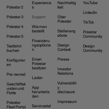
Experience
Nachhaltig
YouTube
Polestar 2
s
keit
LinkedIn
Polestar 3
Support
Über
Polestar
TikTok
Polestar 4
Wie man
bestellt
Stellenang
Polestar
ebote
Polestar 5
Community
Finanzieru
ngsoptione
Design
Testfahrt
Design
n
Contest
buchen
Community
Einen
Presse
Konfigurier
Polestar
en
besitzen
Investor
Relations
Pre-owned
Laden
Vulnerabilit
Geschäftsk
App
y
unden und
herunterla
disclosure
Flotte
den
Impressum
Polestar
Servicestel
Fleet Portal