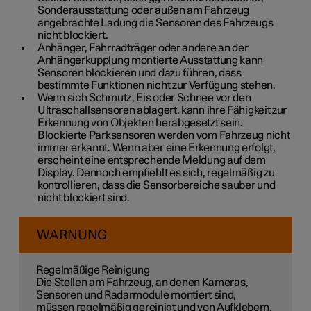
Sonderausstattung oder außen am Fahrzeug
angebrachte Ladung die Sensoren des Fahrzeugs
nicht blockiert.
Anhänger, Fahrradträger oder andere an der
Anhängerkupplung montierte Ausstattung kann
Sensoren blockieren und dazu führen, dass
bestimmte Funktionen nicht zur Verfügung stehen.
Wenn sich Schmutz, Eis oder Schnee vor den
Ultraschallsensoren ablagert. kann ihre Fähigkeit zur
Erkennung von Objekten herabgesetzt sein.
Blockierte Parksensoren werden vom Fahrzeug nicht
immer erkannt. Wenn aber eine Erkennung erfolgt,
erscheint eine entsprechende Meldung auf dem
Display. Dennoch empfiehlt es sich, regelmäßig zu
kontrollieren, dass die Sensorbereiche sauber und
nicht blockiert sind.
WARNUNG
Regelmäßige Reinigung
Die Stellen am Fahrzeug, an denen Kameras,
Sensoren und Radarmodule montiert sind,
müssen regelmäßig gereinigt und von Aufklebern,