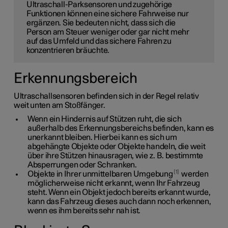
Ultraschall-Parksensoren und zugehörige
Funktionen können eine sichere Fahrweise nur
ergänzen. Sie bedeuten nicht, dass sich die
Person am Steuer weniger oder gar nicht mehr
auf das Umfeld und das sichere Fahren zu
konzentrieren bräuchte.
Erkennungsbereich
Ultraschallsensoren befinden sich in der Regel relativ
weit unten am Stoßfänger.
Wenn ein Hindernis auf Stützen ruht, die sich
außerhalb des Erkennungsbereichs befinden, kann es
unerkannt bleiben. Hierbei kann es sich um
abgehängte Objekte oder Objekte handeln, die weit
über ihre Stützen hinausragen, wie z. B. bestimmte
Absperrungen oder Schranken.
1
Objekte in Ihrer unmittelbaren Umgebung
werden
möglicherweise nicht erkannt, wenn Ihr Fahrzeug
steht. Wenn ein Objekt jedoch bereits erkannt wurde,
kann das Fahrzeug dieses auch dann noch erkennen,
wenn es ihm bereits sehr nah ist.