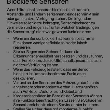
Blockierte Sensoren
Wenn Ultraschallsensoren blockiert sind, kann die
Abstands- und Hinderniserkennung eingeschränkt sein
oder gar nicht zur Verfügung stehen. Die folgenden
Hinweise sollen dazu beitragen, Sensorblockaden zu
vermeiden und zeigen auf, unter welchen Bedingungen
die Sensoren ggf. nicht wie gewohnt funktionieren:
Wenn ein Sensor blockiert ist, können bestimmte
Funktionen weniger effektiv sein oder falsch
reagieren.
Starker Regen oder Schneefall kann die
Erkennungsgenauigkeit herabsetzen und dazu führen,
dass Funktionen, die die Ultraschallsensoren nutzen,
nicht zur Verfügung stehen.
Wenn das Fahrzeug feststellt, dass ein Sensor
blockiert ist, kann es bestimmte Funktionen
deaktivieren.
Vor und an den Sensoren des Fahrzeugs darf nichts
angebracht oder montiert werden. Hierzu gehören
auch Aufkleber, Autofolie und Klebeband.
Karosserieschäden im Bereich der Sensoren können
ihre Funktion beeinträchtigen. Lassen Sie Schäden in
Sensorbereichen in einem Servicecenter beheben.
Stellen Sie sicher, dass ggf. montiertes Zubehör,