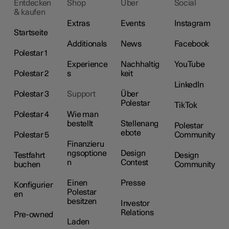
Entdecken
Shop
Über
Social
& kaufen
Extras
Events
Instagram
Startseite
Additionals
News
Facebook
Polestar 1
Experience
Nachhaltig
YouTube
Polestar 2
s
keit
LinkedIn
Polestar 3
Support
Über
Polestar
TikTok
Polestar 4
Wie man
bestellt
Stellenang
Polestar
ebote
Polestar 5
Community
Finanzieru
ngsoptione
Design
Testfahrt
Design
n
Contest
buchen
Community
Einen
Presse
Konfigurier
Polestar
en
besitzen
Investor
Relations
Pre-owned
Laden