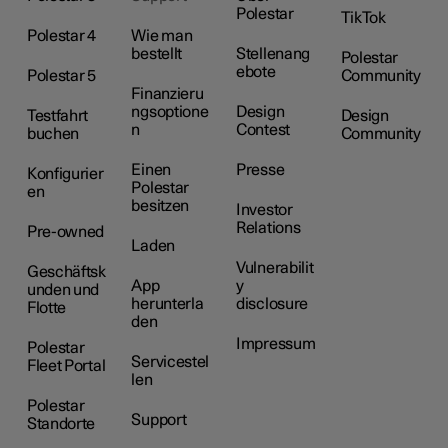
Polestar
TikTok
Polestar 4
Wie man
bestellt
Stellenang
Polestar
ebote
Polestar 5
Community
Finanzieru
ngsoptione
Design
Testfahrt
Design
n
Contest
buchen
Community
Einen
Presse
Konfigurier
Polestar
en
besitzen
Investor
Relations
Pre-owned
Laden
Vulnerabilit
Geschäftsk
App
y
unden und
herunterla
disclosure
Flotte
den
Impressum
Polestar
Servicestel
Fleet Portal
len
Polestar
Support
Standorte