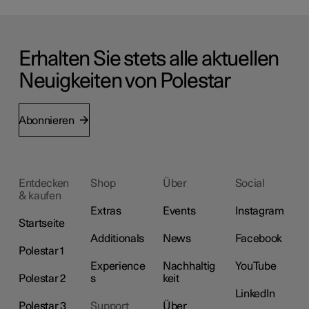
Erhalten Sie stets alle aktuellen
Neuigkeiten von Polestar
Abonnieren
Entdecken
Shop
Über
Social
& kaufen
Extras
Events
Instagram
Startseite
Additionals
News
Facebook
Polestar 1
Experience
Nachhaltig
YouTube
Polestar 2
s
keit
LinkedIn
Polestar 3
Support
Über