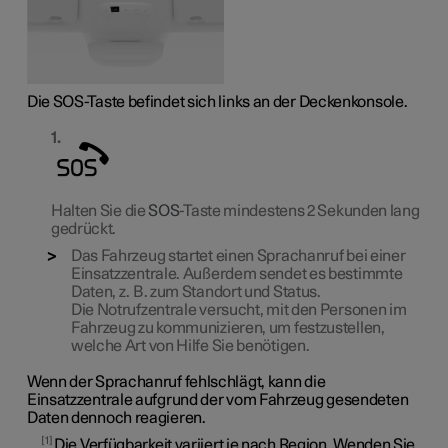
Die SOS-Taste befindet sich links an der Deckenkonsole.
Halten Sie die
SOS
-Taste mindestens 2 Sekunden lang
gedrückt.
Das Fahrzeug startet einen Sprachanruf bei einer
Einsatzzentrale. Außerdem sendet es bestimmte
Daten, z. B. zum Standort und Status.
Die Notrufzentrale versucht, mit den Personen im
Fahrzeug zu kommunizieren, um festzustellen,
welche Art von Hilfe Sie benötigen.
Wenn der Sprachanruf fehlschlägt, kann die
Einsatzzentrale aufgrund der vom Fahrzeug gesendeten
Daten dennoch reagieren.
1
Die Verfügbarkeit variiert je nach Region. Wenden Sie