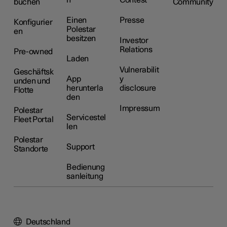
n
Contest
buchen
Community
Einen
Presse
Konfigurier
Polestar
en
besitzen
Investor
Relations
Pre-owned
Laden
Vulnerabilit
Geschäftsk
App
y
unden und
herunterla
disclosure
Flotte
den
Impressum
Polestar
Servicestel
Fleet Portal
len
Polestar
Support
Standorte
Bedienung
sanleitung
Deutschland