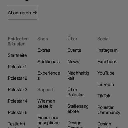
Abonnieren
Entdecken
Shop
Über
Social
& kaufen
Extras
Events
Instagram
Startseite
Additionals
News
Facebook
Polestar 1
Experience
Nachhaltig
YouTube
Polestar 2
s
keit
LinkedIn
Polestar 3
Support
Über
Polestar
TikTok
Polestar 4
Wie man
bestellt
Stellenang
Polestar
ebote
Polestar 5
Community
Finanzieru
ngsoptione
Design
Testfahrt
Design