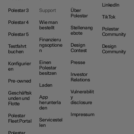
LinkedIn
Polestar 3
Support
Über
Polestar
TikTok
Polestar 4
Wie man
bestellt
Stellenang
Polestar
ebote
Polestar 5
Community
Finanzieru
ngsoptione
Design
Testfahrt
Design
n
Contest
buchen
Community
Einen
Presse
Konfigurier
Polestar
en
besitzen
Investor
Relations
Pre-owned
Laden
Vulnerabilit
Geschäftsk
App
y
unden und
herunterla
disclosure
Flotte
den
Impressum
Polestar
Servicestel
Fleet Portal
len
Polestar