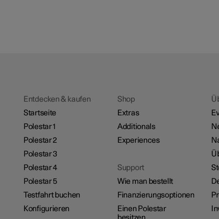
Entdecken & kaufen
Shop
Ü
Startseite
Extras
Ev
Polestar 1
Additionals
N
Polestar 2
Experiences
Na
Polestar 3
Üb
Polestar 4
Support
St
Polestar 5
Wie man bestellt
De
Testfahrt buchen
Finanzierungsoptionen
P
Konfigurieren
Einen Polestar
In
besitzen