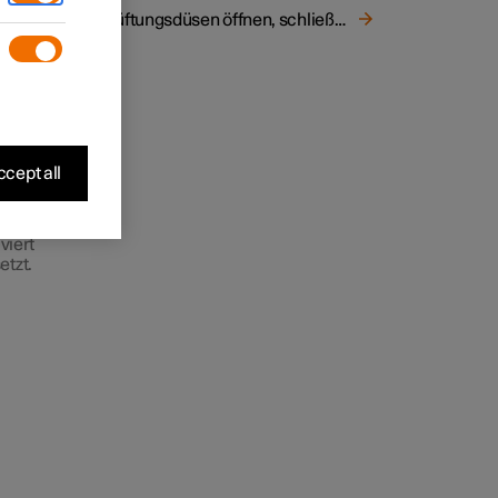
Belüftungsdüsen öffnen, schließen und ausrichten
Taste
ole
r den
cept all
uchten
viert
etzt.