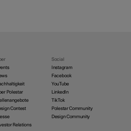
ber
Social
ents
Instagram
ews
Facebook
chhaltigkeit
YouTube
er Polestar
LinkedIn
ellenangebote
TikTok
sign Contest
Polestar Community
resse
Design Community
vestor Relations