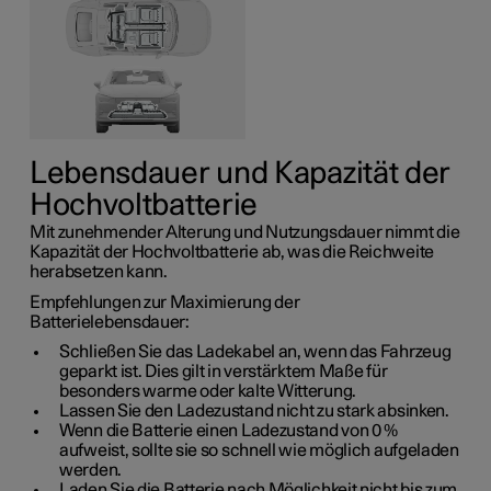
Lebensdauer und Kapazität der
Hochvoltbatterie
Mit zunehmender Alterung und Nutzungsdauer nimmt die
Kapazität der Hochvoltbatterie ab, was die Reichweite
herabsetzen kann.
Empfehlungen zur Maximierung der
Batterielebensdauer:
Schließen Sie das Ladekabel an, wenn das Fahrzeug
geparkt ist. Dies gilt in verstärktem Maße für
besonders warme oder kalte Witterung.
Lassen Sie den Ladezustand nicht zu stark absinken.
Wenn die Batterie einen Ladezustand von
0 %
aufweist, sollte sie so schnell wie möglich aufgeladen
werden.
Laden Sie die Batterie nach Möglichkeit nicht bis zum