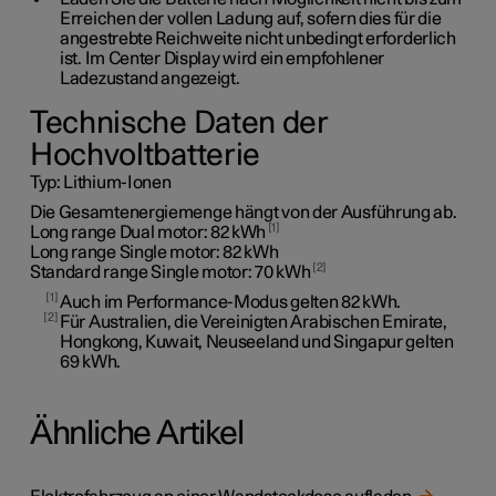
Erreichen der vollen Ladung auf, sofern dies für die
angestrebte Reichweite nicht unbedingt erforderlich
ist. Im Center Display wird ein empfohlener
Ladezustand angezeigt.
Technische Daten der
Hochvoltbatterie
Typ:
Lithium-Ionen
Die Gesamtenergiemenge hängt von der Ausführung ab.
1
Long range Dual motor:
82 kWh
Long range Single motor:
82 kWh
2
Standard range Single motor:
70 kWh
1
Auch im Performance-Modus gelten 82 kWh.
2
Für Australien, die Vereinigten Arabischen Emirate,
Hongkong, Kuwait, Neuseeland und Singapur gelten
69 kWh.
Ähnliche Artikel