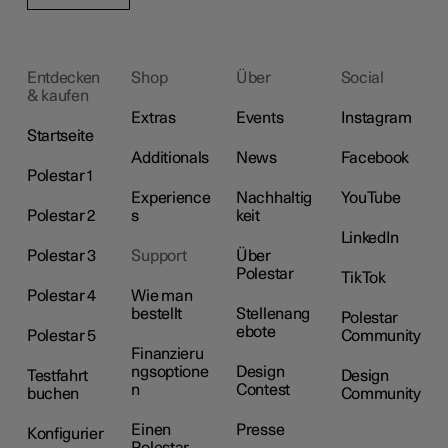
Entdecken
Shop
Über
Social
& kaufen
Extras
Events
Instagram
Startseite
Additionals
News
Facebook
Polestar 1
Experience
Nachhaltig
YouTube
Polestar 2
s
keit
LinkedIn
Polestar 3
Support
Über
Polestar
TikTok
Polestar 4
Wie man
bestellt
Stellenang
Polestar
ebote
Polestar 5
Community
Finanzieru
ngsoptione
Design
Testfahrt
Design
n
Contest
buchen
Community
Einen
Presse
Konfigurier