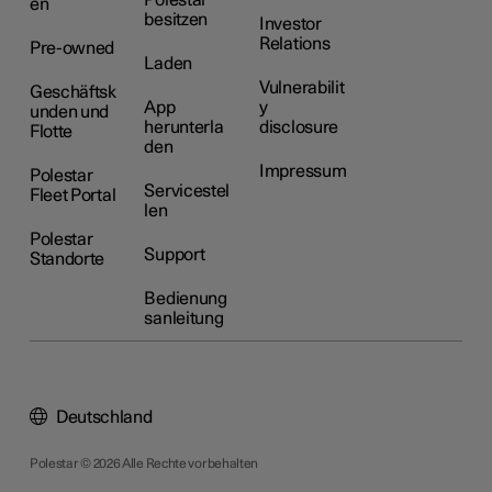
Polestar
en
besitzen
Investor
Relations
Pre-owned
Laden
Vulnerabilit
Geschäftsk
App
y
unden und
herunterla
disclosure
Flotte
den
Impressum
Polestar
Servicestel
Fleet Portal
len
Polestar
Support
Standorte
Bedienung
sanleitung
Deutschland
Polestar © 2026 Alle Rechte vorbehalten