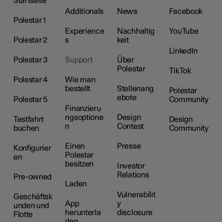
Startseite
Additionals
News
Facebook
Polestar 1
Experience
Nachhaltig
YouTube
Polestar 2
s
keit
LinkedIn
Polestar 3
Support
Über
Polestar
TikTok
Polestar 4
Wie man
bestellt
Stellenang
Polestar
ebote
Polestar 5
Community
Finanzieru
ngsoptione
Design
Testfahrt
Design
n
Contest
buchen
Community
Einen
Presse
Konfigurier
Polestar
en
besitzen
Investor
Relations
Pre-owned
Laden
Vulnerabilit
Geschäftsk
App
y
unden und
herunterla
disclosure
Flotte
den