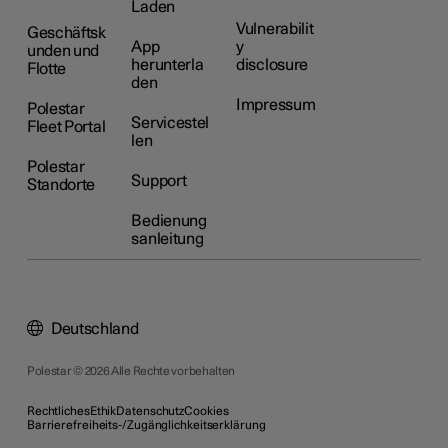
Laden
Vulnerabilit
Geschäftsk
App
y
unden und
herunterla
disclosure
Flotte
den
Impressum
Polestar
Servicestel
Fleet Portal
len
Polestar
Support
Standorte
Bedienung
sanleitung
Deutschland
Polestar © 2026 Alle Rechte vorbehalten
Rechtliches
Ethik
Datenschutz
Cookies
Barrierefreiheits-/Zugänglichkeitserklärung