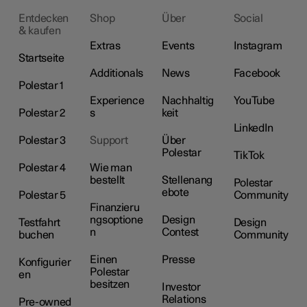
Entdecken
Shop
Über
Social
& kaufen
Extras
Events
Instagram
Startseite
Additionals
News
Facebook
Polestar 1
Experience
Nachhaltig
YouTube
Polestar 2
s
keit
LinkedIn
Polestar 3
Support
Über
Polestar
TikTok
Polestar 4
Wie man
bestellt
Stellenang
Polestar
ebote
Polestar 5
Community
Finanzieru
ngsoptione
Design
Testfahrt
Design
n
Contest
buchen
Community
Einen
Presse
Konfigurier
Polestar
en
besitzen
Investor
Relations
Pre-owned