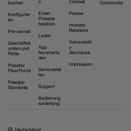
n
Contest
buchen
Community
Einen
Presse
Konfigurier
Polestar
en
besitzen
Investor
Relations
Pre-owned
Laden
Vulnerabilit
Geschäftsk
App
y
unden und
herunterla
disclosure
Flotte
den
Impressum
Polestar
Servicestel
Fleet Portal
len
Polestar
Support
Standorte
Bedienung
sanleitung
Deutschland