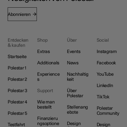
Abonnieren
Entdecken
Shop
Über
Social
& kaufen
Extras
Events
Instagram
Startseite
Additionals
News
Facebook
Polestar 1
Experience
Nachhaltig
YouTube
Polestar 2
s
keit
LinkedIn
Polestar 3
Support
Über
Polestar
TikTok
Polestar 4
Wie man
bestellt
Stellenang
Polestar
ebote
Polestar 5
Community
Finanzieru
ngsoptione
Design
Testfahrt
Design