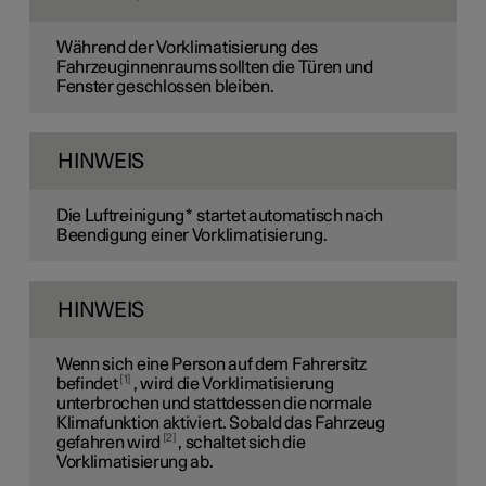
Während der Vorklimatisierung des
Fahrzeuginnenraums sollten die Türen und
Fenster geschlossen bleiben.
HINWEIS
Die Luftreinigung
*
startet automatisch nach
Beendigung einer Vorklimatisierung.
HINWEIS
Wenn sich eine Person auf dem Fahrersitz
1
befindet
, wird die Vorklimatisierung
unterbrochen und stattdessen die normale
Klimafunktion aktiviert. Sobald das Fahrzeug
2
gefahren wird
, schaltet sich die
Vorklimatisierung ab.