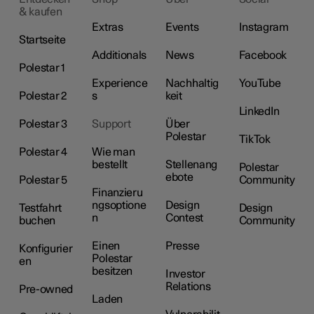
& kaufen
Extras
Events
Instagram
Startseite
Additionals
News
Facebook
Polestar 1
Experience
Nachhaltig
YouTube
Polestar 2
s
keit
LinkedIn
Polestar 3
Support
Über
Polestar
TikTok
Polestar 4
Wie man
bestellt
Stellenang
Polestar
ebote
Polestar 5
Community
Finanzieru
ngsoptione
Design
Testfahrt
Design
n
Contest
buchen
Community
Einen
Presse
Konfigurier
Polestar
en
besitzen
Investor
Relations
Pre-owned
Laden