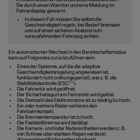
Sie durch einen Warnton und eine Meldung im
Fahrerdisplay gewarnt.
In diesem Fall müssen Sie selbst die
Geschwindigkeit regeln, bei Bedarf bremsen
und auf einen sicheren Abstand zum
vorausfahrenden Fahrzeug achten.
Ein automatischer Wechsel in den Bereitschaftsmodus
kann auf Folgendes zurückzuführen sein:
Eines der Systeme, auf die die adaptive
Geschwindigkeitsregelung angewiesen ist,
funktioniert nicht ordnungsgemäß, wie z. B. die
3
Stabilitätskontrolle (ESC
).
Die Fahrertür wird geöffnet.
Der Sicherheitsgurt am Fahrersitz wird gelöst.
Die Drehzahl des Elektromotors ist zu niedrig/zu hoch.
Ein oder mehrere Räder verlieren den
Fahrbahnkontakt.
Die Bremsentemperatur ist zu hoch.
Die Feststellbremse wird betätigt.
Die Kamera- und/oder Radareinheiten werden z. B.
von Schnee oder starkem Regen verdeckt
(Kameralinse/Radarwellen blockiert).