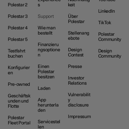
Polestar 2
s
keit
LinkedIn
Polestar 3
Support
Über
Polestar
TikTok
Polestar 4
Wie man
bestellt
Stellenang
Polestar
ebote
Polestar 5
Community
Finanzieru
ngsoptione
Design
Testfahrt
Design
n
Contest
buchen
Community
Einen
Presse
Konfigurier
Polestar
en
besitzen
Investor
Relations
Pre-owned
Laden
Vulnerabilit
Geschäftsk
App
y
unden und
herunterla
disclosure
Flotte
den
Impressum
Polestar
Servicestel
Fleet Portal
len