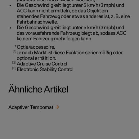
Die Geschwindigkeit liegt unter
5 km/h
(
3 mph
) und
ACC kann nicht ermitteln, ob das Objekt ein
stehendes Fahrzeug oder etwas anderes ist, z. B. eine
Fahrbahnschwelle.
Die Geschwindigkeit liegt unter
5 km/h
(
3 mph
) und
das vorausfahrende Fahrzeug biegt ab, sodass ACC
keinem Fahrzeug mehr folgen kann.
*
Optie/accessoire.
1
Je nach Markt ist diese Funktion serienmäßig oder
optional erhältlich.
2
Adaptive Cruise Control
3
Electronic Stability Control
Ähnliche Artikel
Adaptiver Tempomat