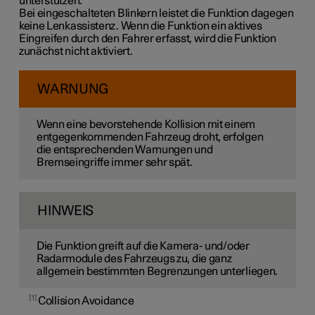
unterstützen.
Bei eingeschalteten Blinkern leistet die Funktion dagegen
keine
Lenkassistenz. Wenn die Funktion ein aktives
Eingreifen durch den Fahrer erfasst, wird die Funktion
zunächst nicht aktiviert.
WARNUNG
Wenn eine bevorstehende Kollision mit einem
entgegenkommenden Fahrzeug droht, erfolgen
die entsprechenden Warnungen und
Bremseingriffe immer sehr spät.
HINWEIS
Die Funktion greift auf die Kamera- und/oder
Radarmodule des Fahrzeugs zu, die ganz
allgemein bestimmten Begrenzungen unterliegen.
1
Collision Avoidance