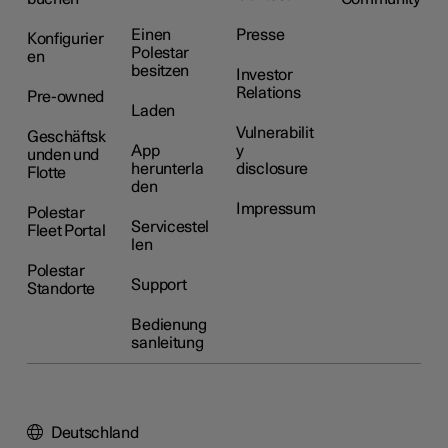
Einen
Presse
Konfigurier
Polestar
en
besitzen
Investor
Relations
Pre-owned
Laden
Vulnerabilit
Geschäftsk
App
y
unden und
herunterla
disclosure
Flotte
den
Impressum
Polestar
Servicestel
Fleet Portal
len
Polestar
Support
Standorte
Bedienung
sanleitung
Deutschland