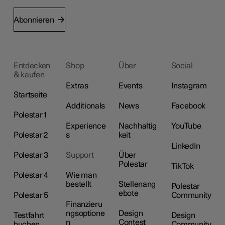
Abonnieren
Entdecken
Shop
Über
Social
& kaufen
Extras
Events
Instagram
Startseite
Additionals
News
Facebook
Polestar 1
Experience
Nachhaltig
YouTube
Polestar 2
s
keit
LinkedIn
Polestar 3
Support
Über
Polestar
TikTok
Polestar 4
Wie man
bestellt
Stellenang
Polestar
ebote
Polestar 5
Community
Finanzieru
ngsoptione
Design
Testfahrt
Design
n
Contest
buchen
Community