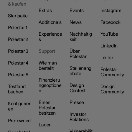
& kaufen
Extras
Events
Instagram
Startseite
Additionals
News
Facebook
Polestar 1
Experience
Nachhaltig
YouTube
Polestar 2
s
keit
LinkedIn
Polestar 3
Support
Über
Polestar
TikTok
Polestar 4
Wie man
bestellt
Stellenang
Polestar
ebote
Polestar 5
Community
Finanzieru
ngsoptione
Design
Testfahrt
Design
n
Contest
buchen
Community
Einen
Presse
Konfigurier
Polestar
en
besitzen
Investor
Relations
Pre-owned
Laden
Vulnerabilit