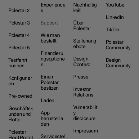
Experience
Nachhaltig
YouTube
Polestar 2
s
keit
LinkedIn
Polestar 3
Support
Über
Polestar
TikTok
Polestar 4
Wie man
bestellt
Stellenang
Polestar
ebote
Polestar 5
Community
Finanzieru
ngsoptione
Design
Testfahrt
Design
n
Contest
buchen
Community
Einen
Presse
Konfigurier
Polestar
en
besitzen
Investor
Relations
Pre-owned
Laden
Vulnerabilit
Geschäftsk
App
y
unden und
herunterla
disclosure
Flotte
den
Impressum
Polestar
Servicestel
Fleet Portal