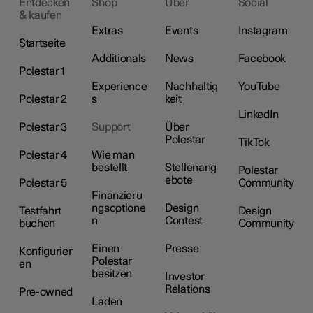
Entdecken
Shop
Über
Social
& kaufen
Extras
Events
Instagram
Startseite
Additionals
News
Facebook
Polestar 1
Experience
Nachhaltig
YouTube
Polestar 2
s
keit
LinkedIn
Polestar 3
Support
Über
Polestar
TikTok
Polestar 4
Wie man
bestellt
Stellenang
Polestar
ebote
Polestar 5
Community
Finanzieru
ngsoptione
Design
Testfahrt
Design
n
Contest
buchen
Community
Einen
Presse
Konfigurier
Polestar
en
besitzen
Investor
Relations
Pre-owned
Laden