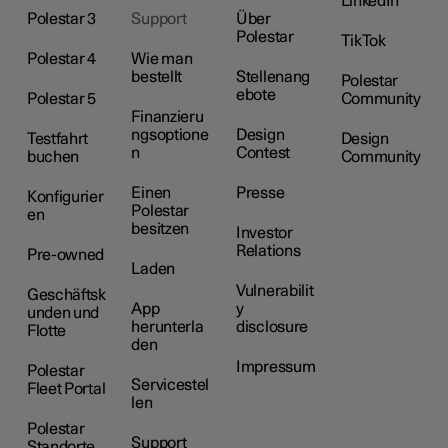
LinkedIn
Polestar 3
Support
Über
Polestar
TikTok
Polestar 4
Wie man
bestellt
Stellenang
Polestar
ebote
Polestar 5
Community
Finanzieru
ngsoptione
Design
Testfahrt
Design
n
Contest
buchen
Community
Einen
Presse
Konfigurier
Polestar
en
besitzen
Investor
Relations
Pre-owned
Laden
Vulnerabilit
Geschäftsk
App
y
unden und
herunterla
disclosure
Flotte
den
Impressum
Polestar
Servicestel
Fleet Portal
len
Polestar
Support
Standorte