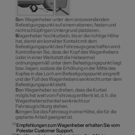
Den Wagenheber unter dem anzuwendenden
Befestigungspunkt auf einem ebenen, festen und
nicht schlüpfrigen Untergrund platzieren.
Wagenheber hochkurbeln, bis er die richtige Höhe
hat, damit ein korrekter Kontakt mit dem
Befestigungspunkt des Fahrzeugs geschaffen wird.
Kontrollieren Sie, dass der Kopf des Wagenhebers
(oder in einer Werkstatt die Hebearme)
ordnungsgemäß unter dem Befestigungspunkt liegt
bzw. liegen, sodass die Erhöhung in der Mitte des
Kopfes in das Loch am Befestigungspunkt eingreift
und der Fuß des Wagenhebers senkrecht unter dem
Befestigungspunkt steht.
Den Wagenheber so drehen, dass die Kurbel
möglichst weit vom Fahrzeug entfernt ist, d. h. die
Wagenheberschenkel senkrecht zur
Fahrzeugrichtung stehen.
Bringen Sie das Fahrzeug in eine Höhe, die für die
geplante Arbeit geeignet ist.
1
Empfehlungen zum Wagenheber erhalten Sie vom
Polestar Customer Support.
2