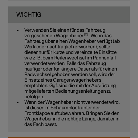
WICHTIG
Verwenden Sie einen für das Fahrzeug
2
vorgesehenen Wagenheber
. Wenn das
Fahrzeug über einen Wagenheber verfügt (ab
Werk oder nachträglich erworben), sollte
dieser nur für kurze und vereinzelte Einsätze
wie z. B. beim Reifenwechsel im Pannenfall
verwendet werden. Falls das Fahrzeug
häufiger oder für längere Dauer als für einen
Radwechsel gehoben werden soll, wird der
Einsatz eines Garagenwagenhebers
empfohlen. Ggf. sind die mit der Ausrüstung
mitgelieferten Bedienungsanleitungen zu
befolgen.
Wenn der Wagenheber nicht verwendet wird,
ist dieser im Schaumblock unter der
Frontklappe aufzubewahren. Bringen Sie den
Wagenheber in die richtige Länge, damit er in
das Fach passt.