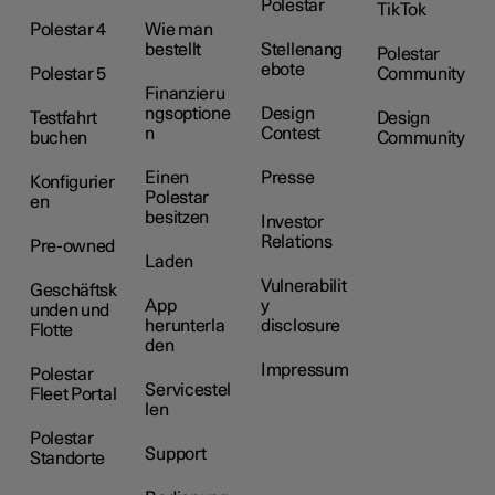
Polestar
TikTok
Polestar 4
Wie man
bestellt
Stellenang
Polestar
ebote
Polestar 5
Community
Finanzieru
ngsoptione
Design
Testfahrt
Design
n
Contest
buchen
Community
Einen
Presse
Konfigurier
Polestar
en
besitzen
Investor
Relations
Pre-owned
Laden
Vulnerabilit
Geschäftsk
App
y
unden und
herunterla
disclosure
Flotte
den
Impressum
Polestar
Servicestel
Fleet Portal
len
Polestar
Support
Standorte