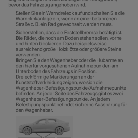
bevor das Fahrzeug angehoben wird.
Stellen Sie ein Warndreieck auf und schalten Sie die
Warnblinkanlage ein, wenn an einer befahrenen
Straße z. B. ein Rad gewechselt werden muss.
Sicherstellen, dass die Feststellbremse betätigt ist.
Die Räder, die noch am Boden stehen sollen, vorne
und hinten blockieren. Dazu beispielsweise
ausreichend große Holzklötze oder größere Steine
verwenden.
Bringen Sie den Wagenheber oder die Hubarme an
den hierfür vorgesehenen Aufnahmepunkten am
Unterboden des Fahrzeugs in Position.
Dreieckförmige Markierungen an der
Kunststoffverkleidung zeigen, wo sich die
Wagenheber-Befestigungspunkte/Aufnahmepunkte
befinden. An jeder Seite des Fahrzeugs gibt es zwei
Wagenheber-Befestigungspunkte. An jedem
Befestigungspunkt befindet sich eine Aussparung für
den Wagenheber.