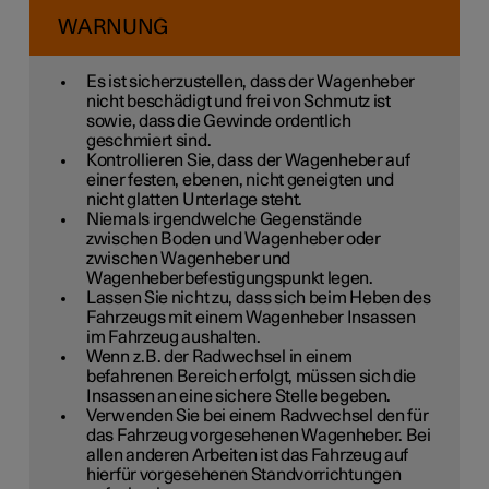
WARNUNG
Es ist sicherzustellen, dass der Wagenheber
nicht beschädigt und frei von Schmutz ist
sowie, dass die Gewinde ordentlich
geschmiert sind.
Kontrollieren Sie, dass der Wagenheber auf
einer festen, ebenen, nicht geneigten und
nicht glatten Unterlage steht.
Niemals irgendwelche Gegenstände
zwischen Boden und Wagenheber oder
zwischen Wagenheber und
Wagenheberbefestigungspunkt legen.
Lassen Sie nicht zu, dass sich beim Heben des
Fahrzeugs mit einem Wagenheber Insassen
im Fahrzeug aushalten.
Wenn z.B. der Radwechsel in einem
befahrenen Bereich erfolgt, müssen sich die
Insassen an eine sichere Stelle begeben.
Verwenden Sie bei einem Radwechsel den für
das Fahrzeug vorgesehenen Wagenheber. Bei
allen anderen Arbeiten ist das Fahrzeug auf
hierfür vorgesehenen Standvorrichtungen