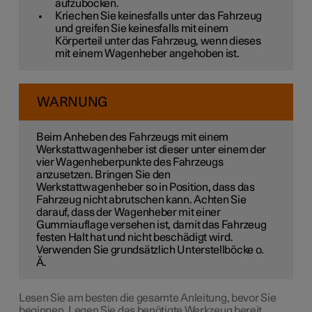
aufzubocken.
Kriechen Sie keinesfalls unter das Fahrzeug
und greifen Sie keinesfalls mit einem
Körperteil unter das Fahrzeug, wenn dieses
mit einem Wagenheber angehoben ist.
WARNUNG
Beim Anheben des Fahrzeugs mit einem
Werkstattwagenheber ist dieser unter einem der
vier Wagenheberpunkte des Fahrzeugs
anzusetzen. Bringen Sie den
Werkstattwagenheber so in Position, dass das
Fahrzeug nicht abrutschen kann. Achten Sie
darauf, dass der Wagenheber mit einer
Gummiauflage versehen ist, damit das Fahrzeug
festen Halt hat und nicht beschädigt wird.
Verwenden Sie grundsätzlich Unterstellböcke o.
Ä.
Lesen Sie am besten die gesamte Anleitung, bevor Sie
beginnen. Legen Sie das benötigte Werkzeug bereit,