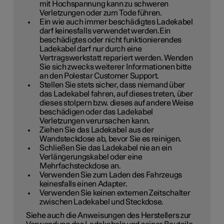
mit Hochspannung kann zu schweren
Verletzungen oder zum Tode führen.
Ein wie auch immer beschädigtes Ladekabel
darf keinesfalls verwendet werden.Ein
beschädigtes oder nicht funktionierendes
Ladekabel darf nur durch eine
Vertragswerkstatt repariert werden. Wenden
Sie sich zwecks weiterer Informationen bitte
an den Polestar Customer Support.
Stellen Sie stets sicher, dass niemand über
das Ladekabel fahren, auf dieses treten, über
dieses stolpern bzw. dieses auf andere Weise
beschädigen oder das Ladekabel
Verletzungen verursachen kann.
Ziehen Sie das Ladekabel aus der
Wandsteckdose ab, bevor Sie es reinigen.
Schließen Sie das Ladekabel nie an ein
Verlängerungskabel oder eine
Mehrfachsteckdose an.
Verwenden Sie zum Laden des Fahrzeugs
keinesfalls einen Adapter.
Verwenden Sie keinen externen Zeitschalter
zwischen Ladekabel und Steckdose.
Siehe auch die Anweisungen des Herstellers zur