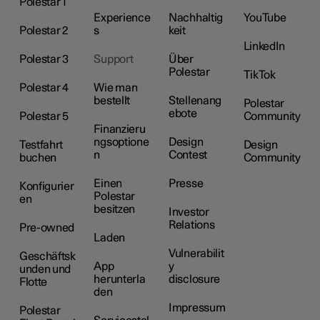
Polestar 1
Experience
Nachhaltig
YouTube
Polestar 2
s
keit
LinkedIn
Polestar 3
Support
Über
Polestar
TikTok
Polestar 4
Wie man
bestellt
Stellenang
Polestar
ebote
Polestar 5
Community
Finanzieru
ngsoptione
Design
Testfahrt
Design
n
Contest
buchen
Community
Einen
Presse
Konfigurier
Polestar
en
besitzen
Investor
Relations
Pre-owned
Laden
Vulnerabilit
Geschäftsk
App
y
unden und
herunterla
disclosure
Flotte
den
Impressum
Polestar