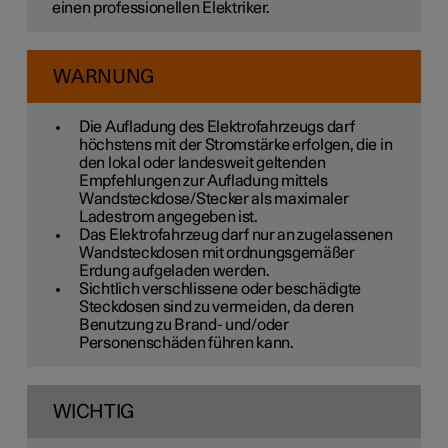
einen professionellen Elektriker.
WARNUNG
Die Aufladung des Elektrofahrzeugs darf
höchstens mit der Stromstärke erfolgen, die in
den lokal oder landesweit geltenden
Empfehlungen zur Aufladung mittels
Wandsteckdose/Stecker als maximaler
Ladestrom angegeben ist.
Das Elektrofahrzeug darf nur an zugelassenen
Wandsteckdosen mit ordnungsgemäßer
Erdung aufgeladen werden.
Sichtlich verschlissene oder beschädigte
Steckdosen sind zu vermeiden, da deren
Benutzung zu Brand- und/oder
Personenschäden führen kann.
WICHTIG