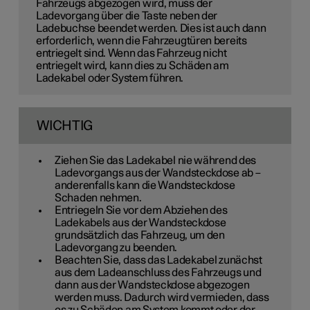
Fahrzeugs abgezogen wird, muss der
Ladevorgang über die Taste neben der
Ladebuchse beendet werden. Dies ist auch dann
erforderlich, wenn die Fahrzeugtüren bereits
entriegelt sind. Wenn das Fahrzeug nicht
entriegelt wird, kann dies zu Schäden am
Ladekabel oder System führen.
WICHTIG
Ziehen Sie das Ladekabel nie während des
Ladevorgangs aus der Wandsteckdose ab –
anderenfalls kann die Wandsteckdose
Schaden nehmen.
Entriegeln Sie vor dem Abziehen des
Ladekabels aus der Wandsteckdose
grundsätzlich das Fahrzeug, um den
Ladevorgang zu beenden.
Beachten Sie, dass das Ladekabel zunächst
aus dem Ladeanschluss des Fahrzeugs und
dann aus der Wandsteckdose abgezogen
werden muss. Dadurch wird vermieden, dass
es zu Schäden am System kommt oder der