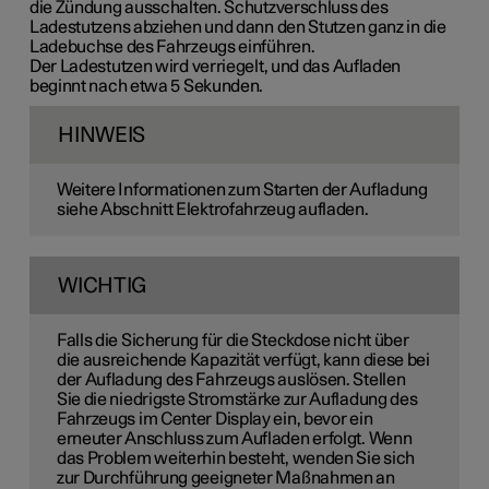
die Zündung ausschalten. Schutzverschluss des
Ladestutzens abziehen und dann den Stutzen ganz in die
Ladebuchse des Fahrzeugs einführen.
Der Ladestutzen wird verriegelt, und das Aufladen
beginnt nach etwa
5 Sekunden
.
HINWEIS
Weitere Informationen zum Starten der Aufladung
siehe Abschnitt Elektrofahrzeug aufladen.
WICHTIG
Falls die Sicherung für die Steckdose nicht über
die ausreichende Kapazität verfügt, kann diese bei
der Aufladung des Fahrzeugs auslösen. Stellen
Sie die niedrigste Stromstärke zur Aufladung des
Fahrzeugs im Center Display ein, bevor ein
erneuter Anschluss zum Aufladen erfolgt. Wenn
das Problem weiterhin besteht, wenden Sie sich
zur Durchführung geeigneter Maßnahmen an