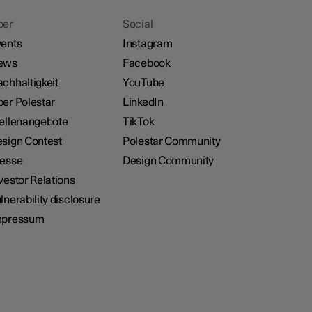
ber
Social
ents
Instagram
ews
Facebook
chhaltigkeit
YouTube
er Polestar
LinkedIn
ellenangebote
TikTok
sign Contest
Polestar Community
resse
Design Community
vestor Relations
lnerability disclosure
mpressum