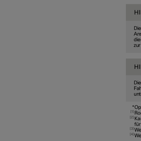
Connected Safety
H
Fahrerassistenz bei
Die
Unfallgefahr
Ans
die
zur
Driver Alert Control
H
Spurhalteassistent
Die
Fah
unt
Elektronische
Stabilitätsregelung
*
Op
1
Ro
2
Ka
Verkehrszeicheninformation
für
3
We
4
We