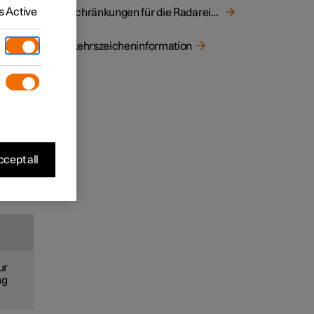
 Active
Beschränkungen für die Radareinheit
Verkehrszeicheninformation
lder
Schmutz
cept all
ur
ng