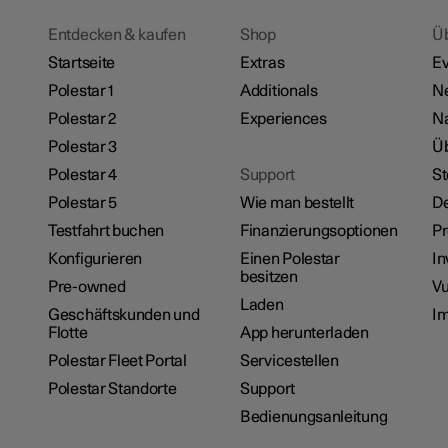
Entdecken & kaufen
Shop
Ü
Startseite
Extras
Ev
Polestar 1
Additionals
N
Polestar 2
Experiences
Na
Polestar 3
Üb
Polestar 4
Support
St
Polestar 5
Wie man bestellt
De
Testfahrt buchen
Finanzierungsoptionen
P
Konfigurieren
Einen Polestar
In
besitzen
Pre-owned
Vu
Laden
Geschäftskunden und
I
Flotte
App herunterladen
Polestar Fleet Portal
Servicestellen
Polestar Standorte
Support
Bedienungsanleitung