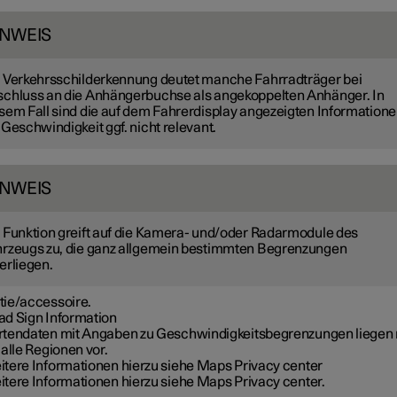
INWEIS
 Verkehrsschilderkennung deutet manche Fahrradträger bei
chluss an die Anhängerbuchse als angekoppelten Anhänger. In
sem Fall sind die auf dem Fahrerdisplay angezeigten Information
 Geschwindigkeit ggf. nicht relevant.
INWEIS
 Funktion greift auf die Kamera- und/oder Radarmodule des
rzeugs zu, die ganz allgemein bestimmten Begrenzungen
erliegen.
tie/accessoire.
ad Sign Information
rtendaten mit Angaben zu Geschwindigkeitsbegrenzungen liegen 
 alle Regionen vor.
itere Informationen hierzu siehe Maps Privacy center
itere Informationen hierzu siehe Maps Privacy center.