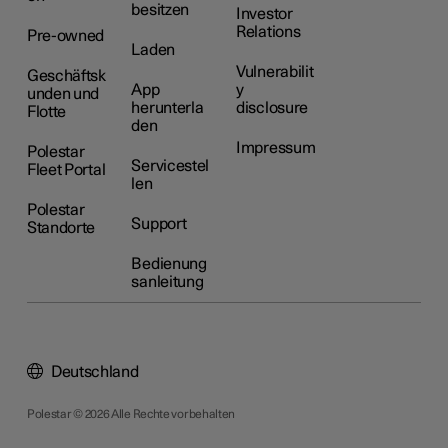
besitzen
Investor
Relations
Pre-owned
Laden
Vulnerabilit
Geschäftsk
App
y
unden und
herunterla
disclosure
Flotte
den
Impressum
Polestar
Servicestel
Fleet Portal
len
Polestar
Support
Standorte
Bedienung
sanleitung
Deutschland
Polestar © 2026 Alle Rechte vorbehalten