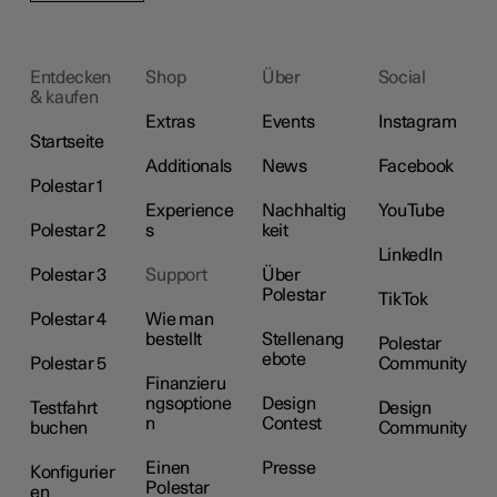
Entdecken
Shop
Über
Social
& kaufen
Extras
Events
Instagram
Startseite
Additionals
News
Facebook
Polestar 1
Experience
Nachhaltig
YouTube
Polestar 2
s
keit
LinkedIn
Polestar 3
Support
Über
Polestar
TikTok
Polestar 4
Wie man
bestellt
Stellenang
Polestar
ebote
Polestar 5
Community
Finanzieru
ngsoptione
Design
Testfahrt
Design
n
Contest
buchen
Community
Einen
Presse
Konfigurier
Polestar
en