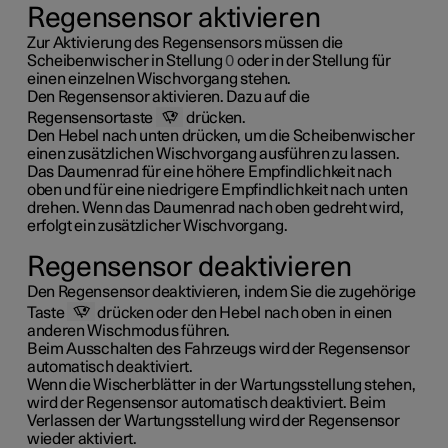
Regensensor aktivieren
Zur Aktivierung des Regensensors müssen die
Scheibenwischer in Stellung
0
oder in der Stellung für
einen einzelnen Wischvorgang stehen.
Den Regensensor aktivieren. Dazu auf die
Regensensortaste
drücken.
Den Hebel nach unten drücken, um die Scheibenwischer
einen zusätzlichen Wischvorgang ausführen zu lassen.
Das Daumenrad für eine höhere Empfindlichkeit nach
oben und für eine niedrigere Empfindlichkeit nach unten
drehen. Wenn das Daumenrad nach oben gedreht wird,
erfolgt ein zusätzlicher Wischvorgang.
Regensensor deaktivieren
Den Regensensor deaktivieren, indem Sie die zugehörige
Taste
drücken oder den Hebel nach oben in einen
anderen Wischmodus führen.
Beim Ausschalten des Fahrzeugs wird der Regensensor
automatisch deaktiviert.
Wenn die Wischerblätter in der Wartungsstellung stehen,
wird der Regensensor automatisch deaktiviert. Beim
Verlassen der Wartungsstellung wird der Regensensor
wieder aktiviert.