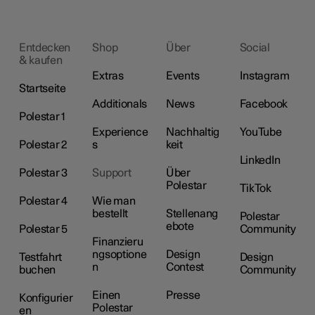
Entdecken
Shop
Über
Social
& kaufen
Extras
Events
Instagram
Startseite
Additionals
News
Facebook
Polestar 1
Experience
Nachhaltig
YouTube
Polestar 2
s
keit
LinkedIn
Polestar 3
Support
Über
Polestar
TikTok
Polestar 4
Wie man
bestellt
Stellenang
Polestar
ebote
Polestar 5
Community
Finanzieru
ngsoptione
Design
Testfahrt
Design
n
Contest
buchen
Community
Einen
Presse
Konfigurier
Polestar
en