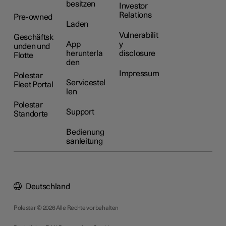
besitzen
Investor
Relations
Pre-owned
Laden
Vulnerabilit
Geschäftsk
App
y
unden und
herunterla
disclosure
Flotte
den
Impressum
Polestar
Servicestel
Fleet Portal
len
Polestar
Support
Standorte
Bedienung
sanleitung
Deutschland
Polestar © 2026 Alle Rechte vorbehalten