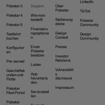
LinkedIn
Polestar 3
Support
Über
Polestar
TikTok
Polestar 4
Wie man
bestellt
Stellenang
Polestar
ebote
Polestar 5
Community
Finanzieru
ngsoptione
Design
Testfahrt
Design
n
Contest
buchen
Community
Einen
Presse
Konfigurier
Polestar
en
besitzen
Investor
Relations
Pre-owned
Laden
Vulnerabilit
Geschäftsk
App
y
unden und
herunterla
disclosure
Flotte
den
Impressum
Polestar
Servicestel
Fleet Portal
len
Polestar