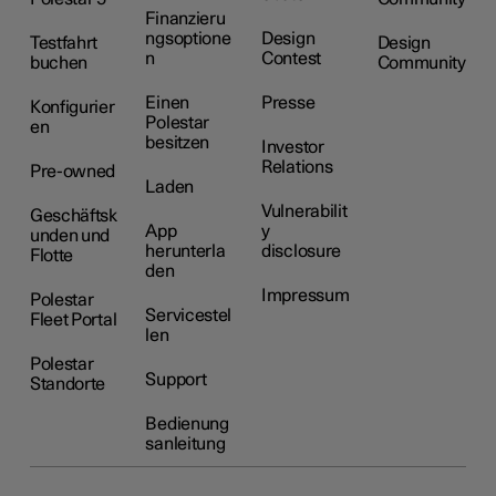
Finanzieru
ngsoptione
Design
Testfahrt
Design
n
Contest
buchen
Community
Einen
Presse
Konfigurier
Polestar
en
besitzen
Investor
Relations
Pre-owned
Laden
Vulnerabilit
Geschäftsk
App
y
unden und
herunterla
disclosure
Flotte
den
Impressum
Polestar
Servicestel
Fleet Portal
len
Polestar
Support
Standorte
Bedienung
sanleitung