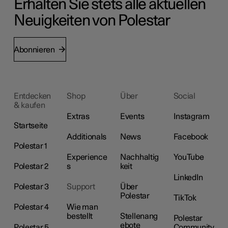
Erhalten Sie stets alle aktuellen
Neuigkeiten von Polestar
Abonnieren
Entdecken
Shop
Über
Social
& kaufen
Extras
Events
Instagram
Startseite
Additionals
News
Facebook
Polestar 1
Experience
Nachhaltig
YouTube
Polestar 2
s
keit
LinkedIn
Polestar 3
Support
Über
Polestar
TikTok
Polestar 4
Wie man
bestellt
Stellenang
Polestar
ebote
Polestar 5
Community