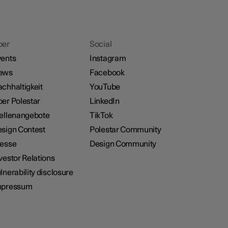
ber
Social
ents
Instagram
ews
Facebook
chhaltigkeit
YouTube
er Polestar
LinkedIn
ellenangebote
TikTok
sign Contest
Polestar Community
resse
Design Community
vestor Relations
lnerability disclosure
mpressum