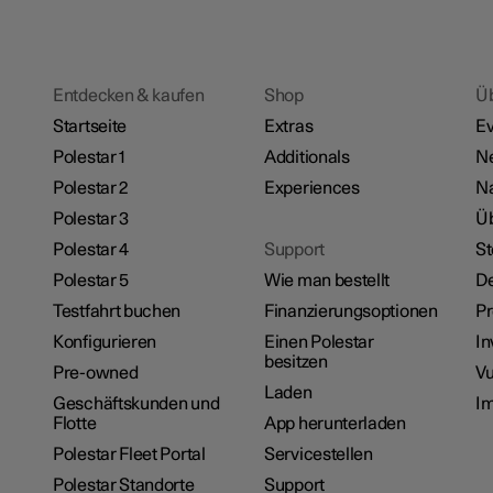
Entdecken & kaufen
Shop
Ü
Startseite
Extras
Ev
Polestar 1
Additionals
N
Polestar 2
Experiences
Na
Polestar 3
Üb
Polestar 4
Support
St
Polestar 5
Wie man bestellt
De
Testfahrt buchen
Finanzierungsoptionen
P
Konfigurieren
Einen Polestar
In
besitzen
Pre-owned
Vu
Laden
Geschäftskunden und
I
Flotte
App herunterladen
Polestar Fleet Portal
Servicestellen
Polestar Standorte
Support