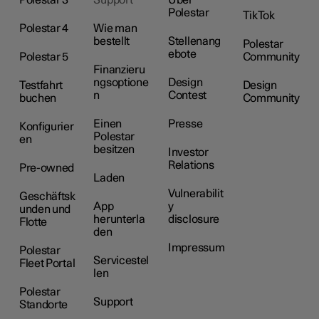
Polestar
TikTok
Polestar 4
Wie man
bestellt
Stellenang
Polestar
ebote
Polestar 5
Community
Finanzieru
ngsoptione
Design
Testfahrt
Design
n
Contest
buchen
Community
Einen
Presse
Konfigurier
Polestar
en
besitzen
Investor
Relations
Pre-owned
Laden
Vulnerabilit
Geschäftsk
App
y
unden und
herunterla
disclosure
Flotte
den
Impressum
Polestar
Servicestel
Fleet Portal
len
Polestar
Support
Standorte