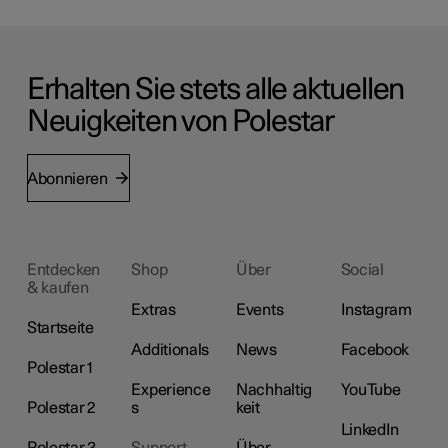
Erhalten Sie stets alle aktuellen
Neuigkeiten von Polestar
Abonnieren
Entdecken
Shop
Über
Social
& kaufen
Extras
Events
Instagram
Startseite
Additionals
News
Facebook
Polestar 1
Experience
Nachhaltig
YouTube
Polestar 2
s
keit
LinkedIn
Polestar 3
Support
Über