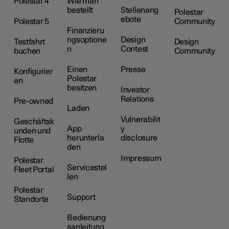
Polestar 4
Wie man
bestellt
Stellenang
Polestar
ebote
Polestar 5
Community
Finanzieru
ngsoptione
Design
Testfahrt
Design
n
Contest
buchen
Community
Einen
Presse
Konfigurier
Polestar
en
besitzen
Investor
Relations
Pre-owned
Laden
Vulnerabilit
Geschäftsk
App
y
unden und
herunterla
disclosure
Flotte
den
Impressum
Polestar
Servicestel
Fleet Portal
len
Polestar
Support
Standorte
Bedienung
sanleitung