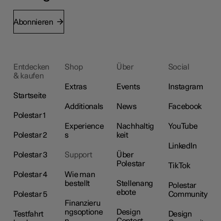
Abonnieren
Entdecken
Shop
Über
Social
& kaufen
Extras
Events
Instagram
Startseite
Additionals
News
Facebook
Polestar 1
Experience
Nachhaltig
YouTube
Polestar 2
s
keit
LinkedIn
Polestar 3
Support
Über
Polestar
TikTok
Polestar 4
Wie man
bestellt
Stellenang
Polestar
ebote
Polestar 5
Community
Finanzieru
ngsoptione
Design
Testfahrt
Design
n
Contest