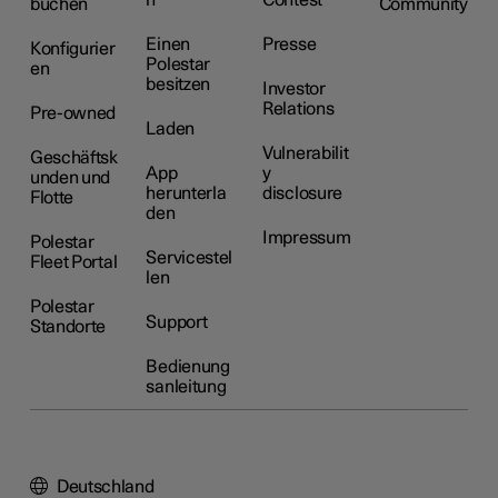
buchen
Community
Einen
Presse
Konfigurier
Polestar
en
besitzen
Investor
Relations
Pre-owned
Laden
Vulnerabilit
Geschäftsk
App
y
unden und
herunterla
disclosure
Flotte
den
Impressum
Polestar
Servicestel
Fleet Portal
len
Polestar
Support
Standorte
Bedienung
sanleitung
Deutschland