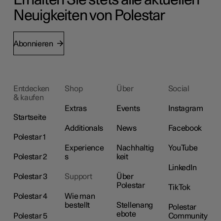
Neuigkeiten von Polestar
Abonnieren
Entdecken
Shop
Über
Social
& kaufen
Extras
Events
Instagram
Startseite
Additionals
News
Facebook
Polestar 1
Experience
Nachhaltig
YouTube
Polestar 2
s
keit
LinkedIn
Polestar 3
Support
Über
Polestar
TikTok
Polestar 4
Wie man
bestellt
Stellenang
Polestar
ebote
Polestar 5
Community