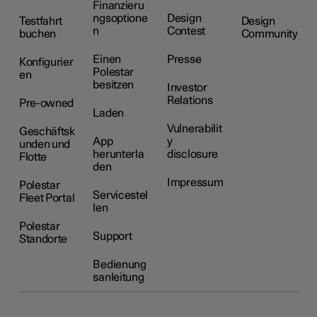
Finanzieru
ngsoptione
Design
Testfahrt
Design
n
Contest
buchen
Community
Einen
Presse
Konfigurier
Polestar
en
besitzen
Investor
Relations
Pre-owned
Laden
Vulnerabilit
Geschäftsk
App
y
unden und
herunterla
disclosure
Flotte
den
Impressum
Polestar
Servicestel
Fleet Portal
len
Polestar
Support
Standorte
Bedienung
sanleitung