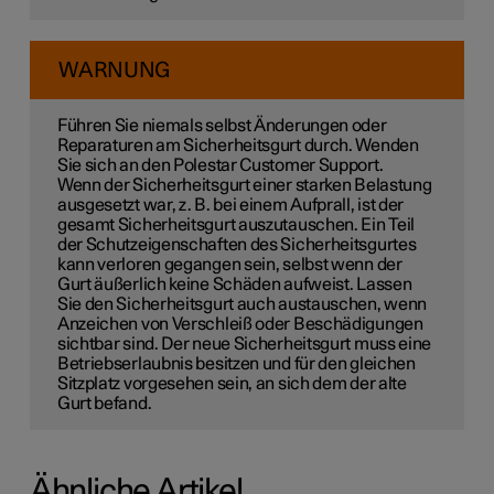
WARNUNG
Führen Sie niemals selbst Änderungen oder
Reparaturen am Sicherheitsgurt durch. Wenden
Sie sich an den Polestar Customer Support.
Wenn der Sicherheitsgurt einer starken Belastung
ausgesetzt war, z. B. bei einem Aufprall, ist der
gesamt Sicherheitsgurt auszutauschen. Ein Teil
der Schutzeigenschaften des Sicherheitsgurtes
kann verloren gegangen sein, selbst wenn der
Gurt äußerlich keine Schäden aufweist. Lassen
Sie den Sicherheitsgurt auch austauschen, wenn
Anzeichen von Verschleiß oder Beschädigungen
sichtbar sind. Der neue Sicherheitsgurt muss eine
Betriebserlaubnis besitzen und für den gleichen
Sitzplatz vorgesehen sein, an sich dem der alte
Gurt befand.
Ähnliche Artikel