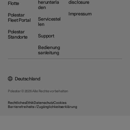
herunterla
disclosure
Flotte
den
Impressum
Polestar
Servicestel
Fleet Portal
len
Polestar
Support
Standorte
Bedienung
sanleitung
Deutschland
Polestar © 2026 Alle Rechte vorbehalten
Rechtliches
Ethik
Datenschutz
Cookies
Barrierefreiheits-/Zugänglichkeitserklärung