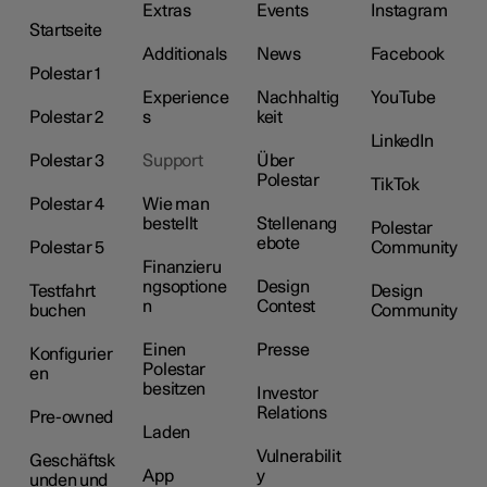
Extras
Events
Instagram
Startseite
Additionals
News
Facebook
Polestar 1
Experience
Nachhaltig
YouTube
Polestar 2
s
keit
LinkedIn
Polestar 3
Support
Über
Polestar
TikTok
Polestar 4
Wie man
bestellt
Stellenang
Polestar
ebote
Polestar 5
Community
Finanzieru
ngsoptione
Design
Testfahrt
Design
n
Contest
buchen
Community
Einen
Presse
Konfigurier
Polestar
en
besitzen
Investor
Relations
Pre-owned
Laden
Vulnerabilit
Geschäftsk
App
y
unden und