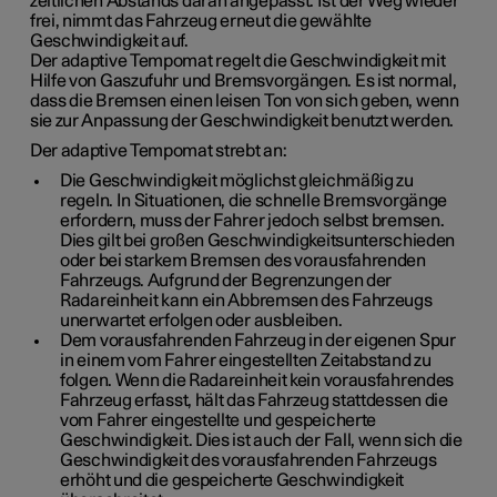
zeitlichen Abstands daran angepasst. Ist der Weg wieder
frei, nimmt das Fahrzeug erneut die gewählte
Geschwindigkeit auf.
Der adaptive Tempomat regelt die Geschwindigkeit mit
Hilfe von Gaszufuhr und Bremsvorgängen. Es ist normal,
dass die Bremsen einen leisen Ton von sich geben, wenn
sie zur Anpassung der Geschwindigkeit benutzt werden.
Der adaptive Tempomat strebt an:
Die Geschwindigkeit möglichst gleichmäßig zu
regeln. In Situationen, die schnelle Bremsvorgänge
erfordern, muss der Fahrer jedoch selbst bremsen.
Dies gilt bei großen Geschwindigkeitsunterschieden
oder bei starkem Bremsen des vorausfahrenden
Fahrzeugs. Aufgrund der Begrenzungen der
Radareinheit kann ein Abbremsen des Fahrzeugs
unerwartet erfolgen oder ausbleiben.
Dem vorausfahrenden Fahrzeug in der eigenen Spur
in einem vom Fahrer eingestellten Zeitabstand zu
folgen. Wenn die Radareinheit kein vorausfahrendes
Fahrzeug erfasst, hält das Fahrzeug stattdessen die
vom Fahrer eingestellte und gespeicherte
Geschwindigkeit. Dies ist auch der Fall, wenn sich die
Geschwindigkeit des vorausfahrenden Fahrzeugs
erhöht und die gespeicherte Geschwindigkeit