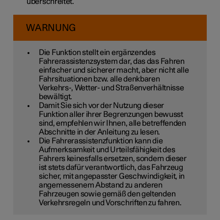
überschreitet.
WARNUNG
Die Funktion stellt ein ergänzendes
Fahrerassistenzsystem dar, das das Fahren
einfacher und sicherer macht, aber nicht alle
Fahrsituationen bzw. alle denkbaren
Verkehrs-, Wetter- und Straßenverhältnisse
bewältigt.
Damit Sie sich vor der Nutzung dieser
Funktion aller ihrer Begrenzungen bewusst
sind, empfehlen wir Ihnen, alle betreffenden
Abschnitte in der Anleitung zu lesen.
Die Fahrerassistenzfunktion kann die
Aufmerksamkeit und Urteilsfähigkeit des
Fahrers keinesfalls ersetzen, sondern dieser
ist stets dafür verantwortlich, das Fahrzeug
sicher, mit angepasster Geschwindigkeit, in
angemessenem Abstand zu anderen
Fahrzeugen sowie gemäß den geltenden
Verkehrsregeln und Vorschriften zu fahren.