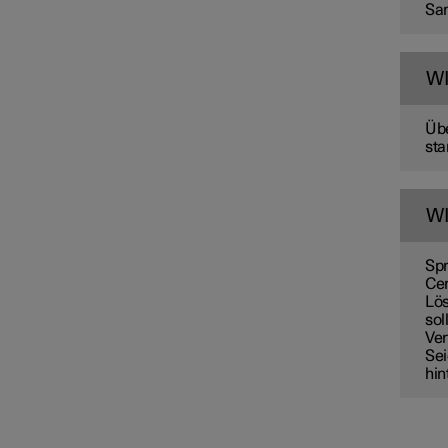
San
W
Außenreinigung
Übe
sta
Wischerblätter und
Scheibenreinigungsflüssigkeit
W
Lampenwechsel
Spr
Cen
Lös
Motorraum
sol
Ver
Sei
hin
Werkzeuge und Zubehör