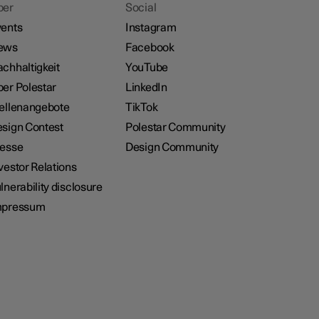
ber
Social
ents
Instagram
ews
Facebook
chhaltigkeit
YouTube
er Polestar
LinkedIn
ellenangebote
TikTok
sign Contest
Polestar Community
resse
Design Community
vestor Relations
lnerability disclosure
mpressum