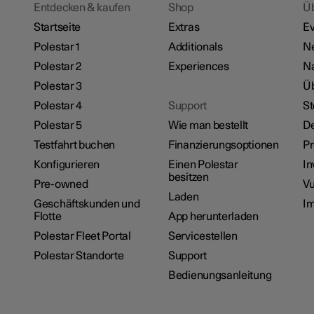
Entdecken & kaufen
Shop
Ü
Startseite
Extras
Ev
Polestar 1
Additionals
N
Polestar 2
Experiences
Na
Polestar 3
Üb
Polestar 4
Support
St
Polestar 5
Wie man bestellt
De
Testfahrt buchen
Finanzierungsoptionen
P
Konfigurieren
Einen Polestar
In
besitzen
Pre-owned
Vu
Laden
Geschäftskunden und
I
Flotte
App herunterladen
Polestar Fleet Portal
Servicestellen
Polestar Standorte
Support
Bedienungsanleitung