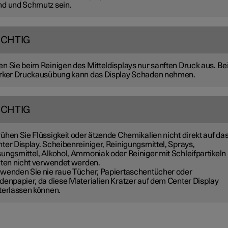
d und Schmutz sein.
ICHTIG
n Sie beim Reinigen des Mitteldisplays nur sanften Druck aus. Bei
rker Druckausübung kann das Display Schaden nehmen.
ICHTIG
ühen Sie Flüssigkeit oder ätzende Chemikalien nicht direkt auf da
ter Display. Scheibenreiniger, Reinigungsmittel, Sprays,
ungsmittel, Alkohol, Ammoniak oder Reiniger mit Schleifpartikeln
lten nicht verwendet werden.
wenden Sie nie raue Tücher, Papiertaschentücher oder
denpapier, da diese Materialien Kratzer auf dem Center Display
terlassen können.