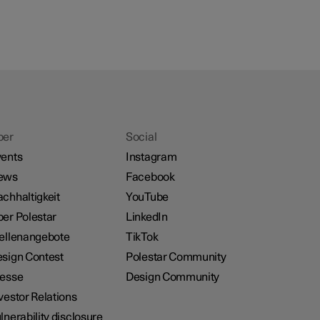
ber
Social
ents
Instagram
ews
Facebook
chhaltigkeit
YouTube
er Polestar
LinkedIn
ellenangebote
TikTok
sign Contest
Polestar Community
resse
Design Community
vestor Relations
lnerability disclosure