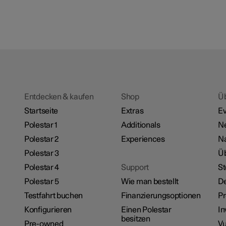
Entdecken & kaufen
Shop
Ü
Startseite
Extras
Ev
Polestar 1
Additionals
N
Polestar 2
Experiences
Na
Polestar 3
Üb
Polestar 4
Support
St
Polestar 5
Wie man bestellt
De
Testfahrt buchen
Finanzierungsoptionen
P
Konfigurieren
Einen Polestar
In
besitzen
Pre-owned
Vu