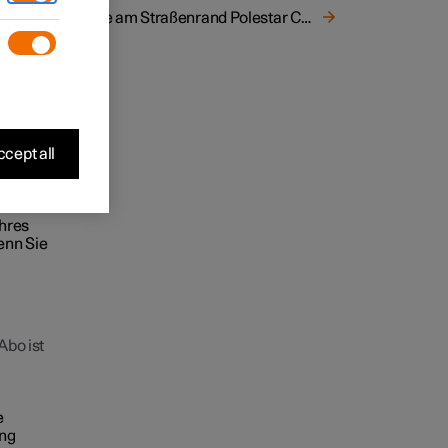
Hilfe am Straßenrand Polestar Connect
ionen
e auch
cept all
res
Ihres
enn Sie
Abo ist
e
ung