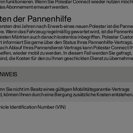
hin funktionieren. Wenn Sie Polestar Connect wieder nutzen möch
as Abonnement erneuert werden.
ten der Pannenhilfe
ersten drei Jahren nach Erwerb eines neuen Polestar ist die Panne
ive. Wenn das Fahrzeug regelmäßig gewartet wird, ist die Pannenhil
isten Märkten auch danach kostenlos inbegriffen. Polestar Cust
t informiert Sie gerne über den Status Ihres Pannenhilfe-Vertrags.
ach Ablauf Ihres Pannendienst-Vertrags kann Polestar Connect I
elfen, wieder mobil zu werden. In diesem Fall werden Sie gefragt,
 sind, die Kosten für den zu Ihnen geschickten Dienst zu übernehme
INWEIS
n Sie nicht im Besitz eines gültigen Mobilitätsgarantie-Vertrags
d, können Ihnen durch eine Bergung zusätzliche Kosten entstehen
icle Identification Number (VIN)