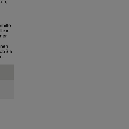
ten,
nhilfe
fe in
omer
hnen
 ob Sie
n.
.