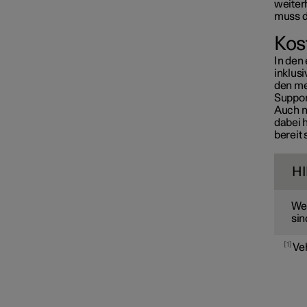
weiter
muss d
Kos
In den 
inklus
den me
Suppor
Auch n
dabei h
bereit
H
Wen
sin
1
Veh