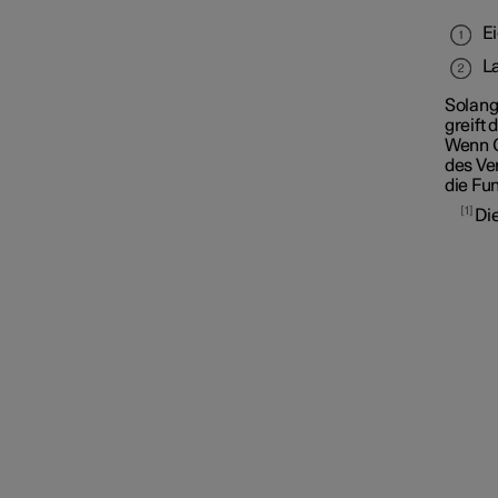
Connected Safety
E
L
City Safety
Solang
greift 
Wenn C
des Ve
die Fu
1
Die