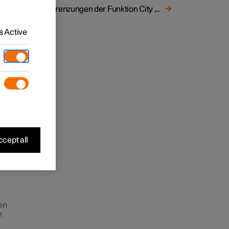
Begrenzungen der Funktion City Safety
 Active
hes
icht
sst
cept all
en
h