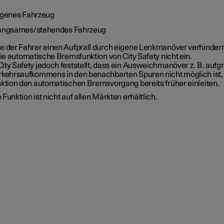
igenes Fahrzeug
angsames/stehendes Fahrzeug
e der Fahrer einen Aufprall durch eigene Lenkmanöver verhinder
die automatische Bremsfunktion von City Safety nicht ein.
ity Safety jedoch feststellt, dass ein Ausweichmanöver z. B. aufg
rkehrsaufkommens in den benachbarten Spuren nicht möglich ist,
nktion den automatischen Bremsvorgang bereits früher einleiten.
 Funktion ist nicht auf allen Märkten erhältlich.