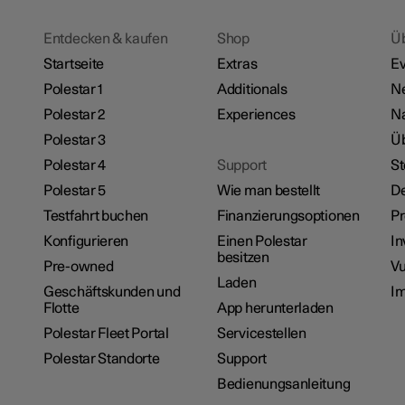
Entdecken & kaufen
Shop
Ü
Startseite
Extras
Ev
Polestar 1
Additionals
N
Polestar 2
Experiences
Na
Polestar 3
Üb
Polestar 4
Support
St
Polestar 5
Wie man bestellt
De
Testfahrt buchen
Finanzierungsoptionen
P
Konfigurieren
Einen Polestar
In
besitzen
Pre-owned
Vu
Laden
Geschäftskunden und
I
Flotte
App herunterladen
Polestar Fleet Portal
Servicestellen
Polestar Standorte
Support
Bedienungsanleitung