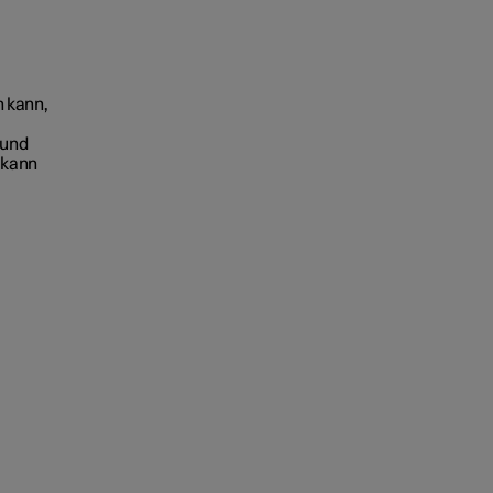
n kann,
rund
 kann