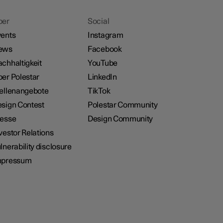
ber
Social
ents
Instagram
ews
Facebook
chhaltigkeit
YouTube
er Polestar
LinkedIn
ellenangebote
TikTok
sign Contest
Polestar Community
resse
Design Community
vestor Relations
lnerability disclosure
mpressum