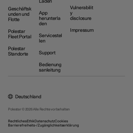
Laden
Vulnerabilit
Geschäftsk
App
y
unden und
herunterla
disclosure
Flotte
den
Impressum
Polestar
Servicestel
Fleet Portal
len
Polestar
Support
Standorte
Bedienung
sanleitung
Deutschland
Polestar © 2026 Alle Rechte vorbehalten
Rechtliches
Ethik
Datenschutz
Cookies
Barrierefreiheits-/Zugänglichkeitserklärung