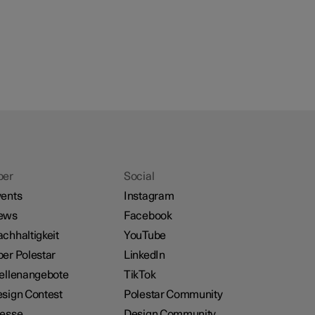
ber
Social
ents
Instagram
ews
Facebook
chhaltigkeit
YouTube
er Polestar
LinkedIn
ellenangebote
TikTok
sign Contest
Polestar Community
resse
Design Community