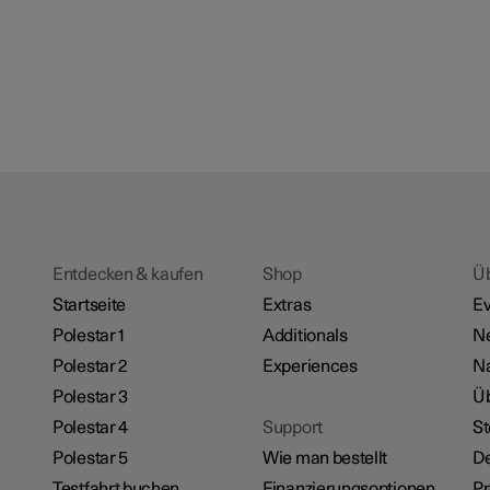
Entdecken & kaufen
Shop
Ü
Startseite
Extras
Ev
Polestar 1
Additionals
N
Polestar 2
Experiences
Na
Polestar 3
Üb
Polestar 4
Support
St
Polestar 5
Wie man bestellt
De
Testfahrt buchen
Finanzierungsoptionen
P