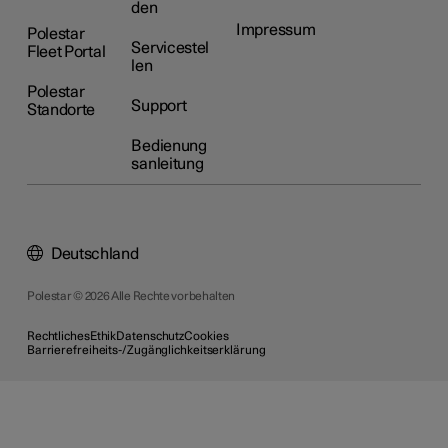
den
Impressum
Polestar
Servicestel
Fleet Portal
len
Polestar
Support
Standorte
Bedienung
sanleitung
Deutschland
Polestar © 2026 Alle Rechte vorbehalten
Rechtliches
Ethik
Datenschutz
Cookies
Barrierefreiheits-/Zugänglichkeitserklärung