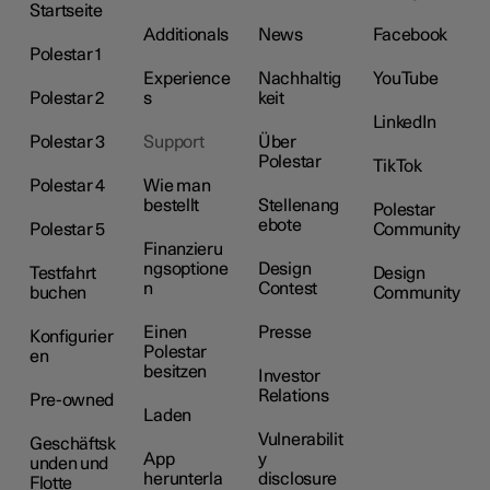
Startseite
Additionals
News
Facebook
Polestar 1
Experience
Nachhaltig
YouTube
Polestar 2
s
keit
LinkedIn
Polestar 3
Support
Über
Polestar
TikTok
Polestar 4
Wie man
bestellt
Stellenang
Polestar
ebote
Polestar 5
Community
Finanzieru
ngsoptione
Design
Testfahrt
Design
n
Contest
buchen
Community
Einen
Presse
Konfigurier
Polestar
en
besitzen
Investor
Relations
Pre-owned
Laden
Vulnerabilit
Geschäftsk
App
y
unden und
herunterla
disclosure
Flotte