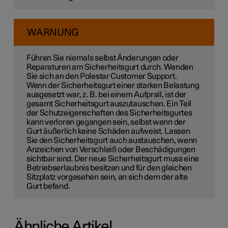
WARNUNG
Führen Sie niemals selbst Änderungen oder
Reparaturen am Sicherheitsgurt durch. Wenden
Sie sich an den Polestar Customer Support.
Wenn der Sicherheitsgurt einer starken Belastung
ausgesetzt war, z. B. bei einem Aufprall, ist der
gesamt Sicherheitsgurt auszutauschen. Ein Teil
der Schutzeigenschaften des Sicherheitsgurtes
kann verloren gegangen sein, selbst wenn der
Gurt äußerlich keine Schäden aufweist. Lassen
Sie den Sicherheitsgurt auch austauschen, wenn
Anzeichen von Verschleiß oder Beschädigungen
sichtbar sind. Der neue Sicherheitsgurt muss eine
Betriebserlaubnis besitzen und für den gleichen
Sitzplatz vorgesehen sein, an sich dem der alte
Gurt befand.
Ähnliche Artikel