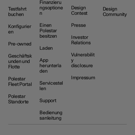
Finanzieru
ngsoptione
Design
Testfahrt
Design
n
Contest
buchen
Community
Einen
Presse
Konfigurier
Polestar
en
besitzen
Investor
Relations
Pre-owned
Laden
Vulnerabilit
Geschäftsk
App
y
unden und
herunterla
disclosure
Flotte
den
Impressum
Polestar
Servicestel
Fleet Portal
len
Polestar
Support
Standorte
Bedienung
sanleitung