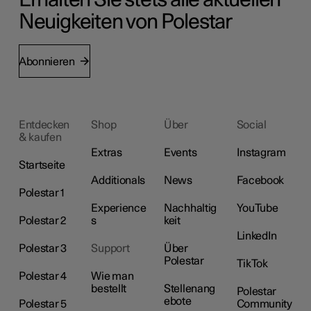
Neuigkeiten von Polestar
Abonnieren
Entdecken
Shop
Über
Social
& kaufen
Extras
Events
Instagram
Startseite
Additionals
News
Facebook
Polestar 1
Experience
Nachhaltig
YouTube
Polestar 2
s
keit
LinkedIn
Polestar 3
Support
Über
Polestar
TikTok
Polestar 4
Wie man
bestellt
Stellenang
Polestar
ebote
Polestar 5
Community