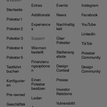
& kaufen
Extras
Events
Instagram
Startseite
Additionals
News
Facebook
Polestar 1
Experience
Nachhaltig
YouTube
Polestar 2
s
keit
LinkedIn
Polestar 3
Support
Über
Polestar
TikTok
Polestar 4
Wie man
bestellt
Stellenang
Polestar
ebote
Polestar 5
Community
Finanzieru
ngsoptione
Design
Testfahrt
Design
n
Contest
buchen
Community
Einen
Presse
Konfigurier
Polestar
en
besitzen
Investor
Relations
Pre-owned
Laden
Vulnerabilit
Geschäftsk