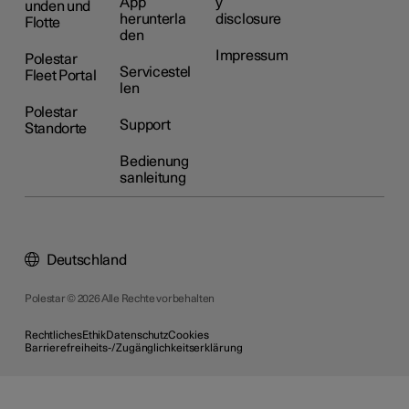
App
y
unden und
herunterla
disclosure
Flotte
den
Impressum
Polestar
Servicestel
Fleet Portal
len
Polestar
Support
Standorte
Bedienung
sanleitung
Deutschland
Polestar © 2026 Alle Rechte vorbehalten
Rechtliches
Ethik
Datenschutz
Cookies
Barrierefreiheits-/Zugänglichkeitserklärung