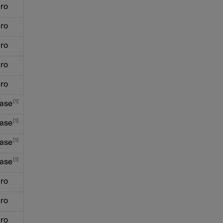
ro
ro
ro
ro
ro
1
ase
1
ase
1
ase
1
ase
ro
ro
ro