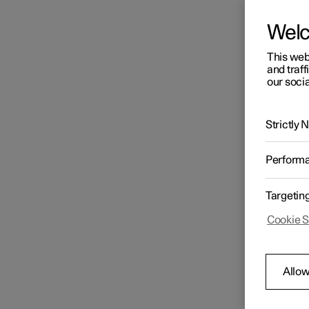
Wagenpflege
Wel
Wischerblätter und
This web
Scheibenreinigungsflüssigkeit
and traff
our socia
Lampenwechsel
Strictly
Perform
Motorraum
Targetin
Werkzeuge und Zubehör
Cookie S
Sicherungen
Auf der
Allow
einfac
In der 