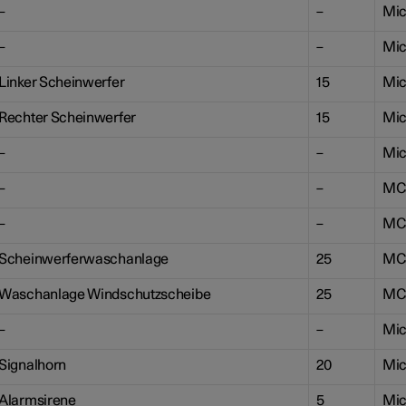
–
–
Mic
–
–
Mic
Linker Scheinwerfer
15
Mic
Rechter Scheinwerfer
15
Mic
–
–
Mic
–
–
MC
–
–
MC
Scheinwerferwaschanlage
25
MC
Waschanlage Windschutzscheibe
25
MC
–
–
Mic
Signalhorn
20
Mic
Alarmsirene
5
Mic