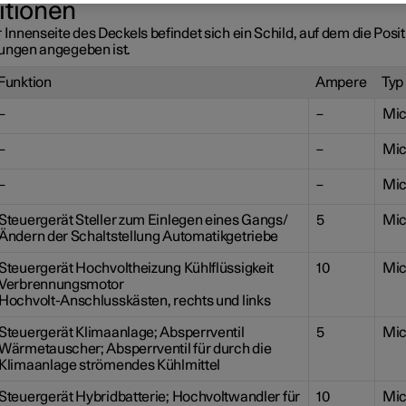
itionen
 Innenseite des Deckels befindet sich ein Schild, auf dem die Posit
ungen angegeben ist.
Funktion
Ampere
Typ
–
–
Mic
–
–
Mic
–
–
Mic
Steuergerät Steller zum Einlegen eines Gangs/
5
Mic
Ändern der Schaltstellung Automatikgetriebe
Steuergerät Hochvoltheizung Kühlflüssigkeit
10
Mic
Verbrennungsmotor
Hochvolt-Anschlusskästen, rechts und links
Steuergerät Klimaanlage; Absperrventil
5
Mic
Wärmetauscher; Absperrventil für durch die
Klimaanlage strömendes Kühlmittel
Steuergerät Hybridbatterie; Hochvoltwandler für
10
Mic