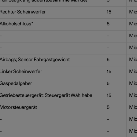
Fahrzeugklang außen (bestimmte Märkte)
5
Mic
Rechter Scheinwerfer
15
Mic
Alkoholschloss
*
5
Mic
–
–
Mic
–
–
Mic
Airbags; Sensor Fahrgastgewicht
5
Mic
Linker Scheinwerfer
15
Mic
Gaspedalgeber
5
Mic
Getriebesteuergerät; Steuergerät Wählhebel
15
Mic
Motorsteuergerät
5
Mic
–
–
Mic
–
–
Mic