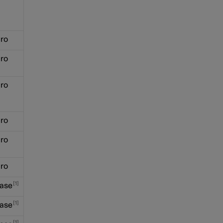
ro
ro
ro
ro
ro
ro
1
ase
1
ase
1