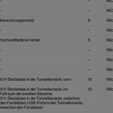
–
–
MC
–
–
MC
Berechnungsmodul
5
Mic
–
–
Mic
Hochvoltbatterie hinten
5
Mic
–
–
Mic
–
–
Mic
–
–
Mic
12 V
-Steckdose in der Tunnelkonsole, vorn
15
Mic
12 V
-Steckdose in der Tunnelkonsole, im
15
Mic
Fußraum der zweiten Sitzreihe
12 V
-Steckdose in der Tunnelkonsole, zwischen
den Fondsitzen; USB-Ports in der Tunnelkonsole,
zwischen den Fondsitzen