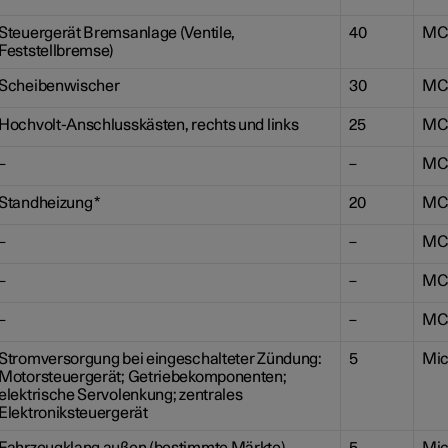
Steuergerät Bremsanlage (Ventile,
40
MC
Feststellbremse)
Scheibenwischer
30
MC
Hochvolt-Anschlusskästen, rechts und links
25
MC
–
–
MC
Standheizung
*
20
MC
–
–
MC
–
–
MC
–
–
MC
Stromversorgung bei eingeschalteter Zündung:
5
Mic
Motorsteuergerät; Getriebekomponenten;
elektrische Servolenkung; zentrales
Elektroniksteuergerät