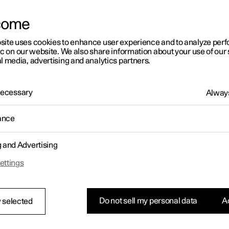
come
site uses cookies to enhance user experience and to analyze pe
ic on our website. We also share information about your use of our 
l media, advertising and analytics partners.
 Necessary
Always
ance
g and Advertising
ettings
 Deckelinnenseite ist eine Zange befestigt, mit der Sicherungen
Do not sell my personal data
Ac
 selected
her herausgezogen und eingesetzt werden können.
Zentralelektrik ist auch Platz für einige Ersatzsicherungen.