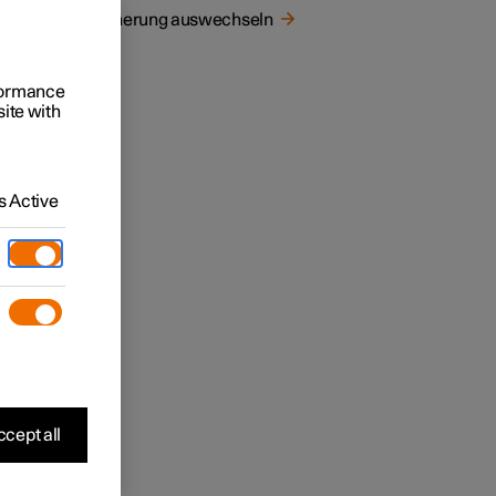
Sicherung auswechseln
rformance
site with
 Active
cept all