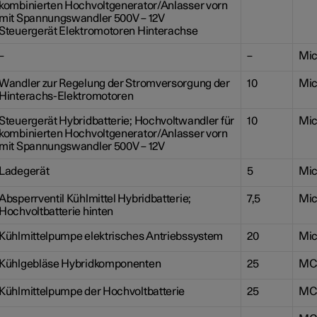
kombinierten Hochvoltgenerator/Anlasser vorn
mit Spannungswandler 500V – 12V
Steuergerät Elektromotoren Hinterachse
–
–
Mic
Wandler zur Regelung der Stromversorgung der
10
Mic
Hinterachs-Elektromotoren
Steuergerät Hybridbatterie; Hochvoltwandler für
10
Mic
kombinierten Hochvoltgenerator/Anlasser vorn
mit Spannungswandler 500V – 12V
Ladegerät
5
Mic
Absperrventil Kühlmittel Hybridbatterie;
7,5
Mic
Hochvoltbatterie hinten
Kühlmittelpumpe elektrisches Antriebssystem
20
Mic
Kühlgebläse Hybridkomponenten
25
MC
Kühlmittelpumpe der Hochvoltbatterie
25
MC