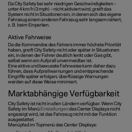
Da City Safety bei sehr niedrigen Geschwindigkeiten –
unter 4 km/h
(
3 mph
) – nicht aktiviert wird, greift das
System nicht in Situationen ein, in denen sich das eigene
Fahrzeug einem anderen Fahrzeug sehr langsam nähert,
z. B. beim Einparken.
Aktive Fahrweise
Da die Kommandos des Fahrers immer höchste Priorität
haben, greift City Safety nicht oder später in Situationen
ein, in denen der Fahrer deutlich lenkt oder Gas gibt,
selbst wenn ein Aufprall unvermeidbar ist.
Eine aktive und bewusste Fahrweise kann daher dazu
führen, dass Aufprallwarnungen und entsprechende
Eingriffe später erfolgen; überflüssige Warnungen
werden auf diese Weise minimiert.
Marktabhängige Verfügbarkeit
City Safety ist nicht in allen Ländern verfügbar. Wenn City
Safety im Menü
Einstellungen
des Center Displays nicht
angezeigt wird, ist das Fahrzeug nicht mit der Funktion
ausgestattet.
Menüpfad im Topmenü des Center Displays: