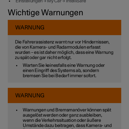
Einstellungen
→
My Car
→
IntelliSafe
Wichtige Warnungen
WARNUNG
Die Fahrerassistenz warnt nur vor Hindernissen,
die von Kamera- und Radarmodulen erfasst
wurden – es ist daher möglich, dass eine Warnung
zu spät oder gar nicht erfolgt.
Warten Sie keinesfalls eine Warnung oder
einen Eingriff des Systems ab, sondern
bremsen Sie bei Bedarf immer sofort.
WARNUNG
Warnungen und Bremsmanöver können spät
ausgelöst werden oder ganz ausbleiben,
wenn die Verkehrssituation oder äußere
Umstände dazu beitragen, dass Kamera- und