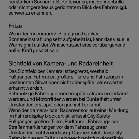
bei starkem Sonnenlicht, Reflexionen, mit Sonnenbrille
oder nicht geradeaus gerichtetem Blick des Fahrers ggf.
schwer zu erkennen.
Hitze
Wenn der Innenraum z. B. aufgrund starker
Sonneneinstrahlung sehr aufgeheizt ist, kann das visuelle
Warnsignal auf der Windschutzscheibe vorübergehend
außer Kraft gesetzt sein.
Sichtfeld von Kamera- und Radareinheit
Das Sichtfeld der Kamera ist begrenzt, weshalb
Fußgänger, Fahrräder, größere Tiere und Fahrzeuge in
bestimmten Situationen nicht oder später als erwartet
erkannt werden.
Schmutzige Fahrzeuge können später als andere erkannt
werden, und Motorräder werden bei Dunkelheit unter
Umständen erst spät oder gar nicht erkannt.
Wenn der Kamera- oder Radarsensor laut einer Meldung
im Fahrerdisplay blockiert ist, erfasst City Safety
Fußgänger, größere Tiere, Radfahrer, Fahrzeuge oder
Straßenmarkierungen vor dem Fahrzeug unter
Umständen nicht zuverlässig. Das bedeutet, dass City
Safety in diesem Fall nur eingeschränkt funktionsfähig