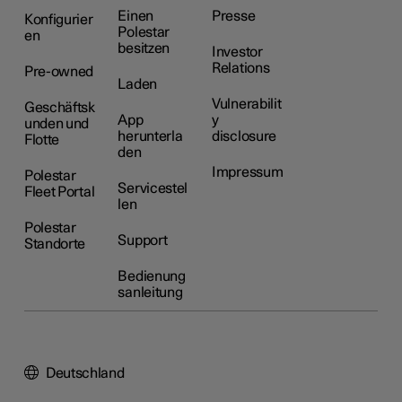
Einen
Presse
Konfigurier
Polestar
en
besitzen
Investor
Relations
Pre-owned
Laden
Vulnerabilit
Geschäftsk
App
y
unden und
herunterla
disclosure
Flotte
den
Impressum
Polestar
Servicestel
Fleet Portal
len
Polestar
Support
Standorte
Bedienung
sanleitung
Deutschland