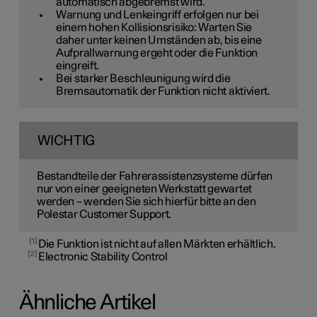
automatisch abgebremst wird.
Warnung und Lenkeingriff erfolgen nur bei
einem hohen Kollisionsrisiko: Warten Sie
daher unter keinen Umständen ab, bis eine
Aufprallwarnung ergeht oder die Funktion
eingreift.
Bei starker Beschleunigung wird die
Bremsautomatik der Funktion nicht aktiviert.
WICHTIG
Bestandteile der Fahrerassistenzsysteme dürfen
nur von einer geeigneten Werkstatt gewartet
werden – wenden Sie sich hierfür bitte an den
Polestar Customer Support.
1
Die Funktion ist nicht auf allen Märkten erhältlich.
2
Electronic Stability Control
Ähnliche Artikel