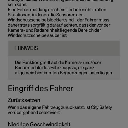
sein kann.
Eine Fehlermeldung erscheint jedoch nicht in allen
Situationen, in denen die Sensoren der
Windschutzscheibe blockiert sind – der Fahrer muss
daher stets sorgfältig darauf achten, dass der vor der
Kamera- und Radareinheit liegende Bereich der
Windschutzscheibe sauber ist.
HINWEIS
Die Funktion greift auf die Kamera- und/oder
Radarmodule des Fahrzeugs zu, die ganz
allgemein bestimmten Begrenzungen unterliegen.
Eingriff des Fahrer
Zurücksetzen
Wenn das eigene Fahrzeug zurücksetzt, ist City Safety
vorübergehend deaktiviert.
Niedrige Geschwindigkeit