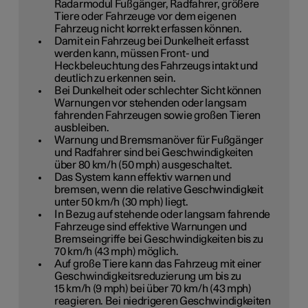
Radarmodul Fußgänger, Radfahrer, größere
Tiere oder Fahrzeuge vor dem eigenen
Fahrzeug nicht korrekt erfassen können.
Damit ein Fahrzeug bei Dunkelheit erfasst
werden kann, müssen Front- und
Heckbeleuchtung des Fahrzeugs intakt und
deutlich zu erkennen sein.
Bei Dunkelheit oder schlechter Sicht können
Warnungen vor stehenden oder langsam
fahrenden Fahrzeugen sowie großen Tieren
ausbleiben.
Warnung und Bremsmanöver für Fußgänger
und Radfahrer sind bei Geschwindigkeiten
über
80 km/h
(
50 mph
) ausgeschaltet.
Das System kann effektiv warnen und
bremsen, wenn die relative Geschwindigkeit
unter
50 km/h
(
30 mph
) liegt.
In Bezug auf stehende oder langsam fahrende
Fahrzeuge sind effektive Warnungen und
Bremseingriffe bei Geschwindigkeiten bis zu
70 km/h
(
43 mph
) möglich.
Auf große Tiere kann das Fahrzeug mit einer
Geschwindigkeitsreduzierung um bis zu
15 km/h
(
9 mph
) bei über 70 km/h (
43 mph
)
reagieren. Bei niedrigeren Geschwindigkeiten