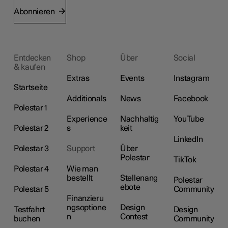
Abonnieren
Entdecken
Shop
Über
Social
& kaufen
Extras
Events
Instagram
Startseite
Additionals
News
Facebook
Polestar 1
Experience
Nachhaltig
YouTube
Polestar 2
s
keit
LinkedIn
Polestar 3
Support
Über
Polestar
TikTok
Polestar 4
Wie man
bestellt
Stellenang
Polestar
ebote
Polestar 5
Community
Finanzieru
ngsoptione
Design
Testfahrt
Design
n
Contest
buchen
Community