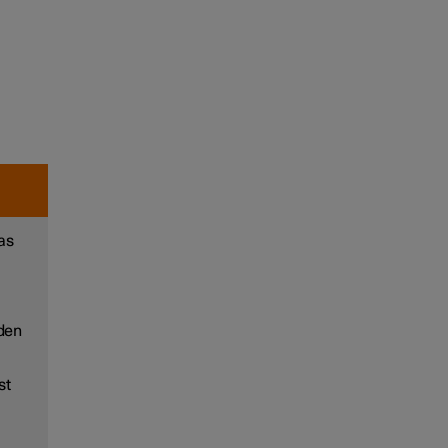
as
nden
st