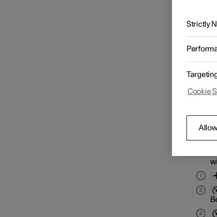
wird j
Tempomatfunktionen
unbeab
übersc
Strictly
Funktionen
Geschwindigkeitsbegrenzung
Perform
Targetin
Geschwindigkeitsbegrenze
r
Cookie S
Tasten
Allow
B
w
B