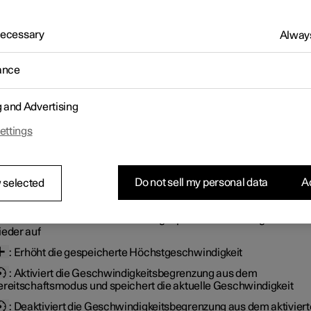
edoch von der Geschwindigkeitsbegrenzung daran gehindert,
sichtigt eine im Voraus gewählte/eingestellte Höchstgeschwindig
hreiten.
 Necessary
Always
ance
g and Advertising
ettings
 und Symbole der Funktion
Do not sell my personal data
Ac
 selected
: Aktiviert die Geschwindigkeitsbegrenzung aus dem
ereitschaftsmodus und nimmt die gespeicherte Höchstgeschwind
ieder auf
: Erhöht die gespeicherte Höchstgeschwindigkeit
: Aktiviert die Geschwindigkeitsbegrenzung
aus dem
ereitschaftsmodus
und speichert die aktuelle Geschwindigkeit
: Deaktiviert die Geschwindigkeitsbegrenzung
aus dem aktivier