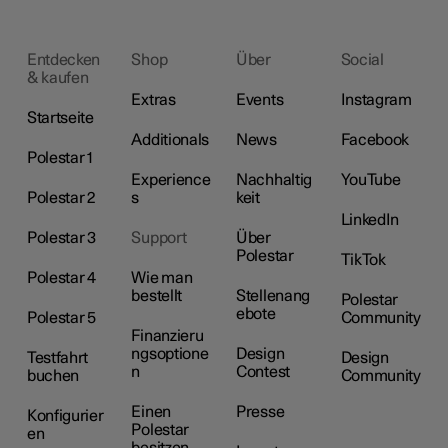
Entdecken
Shop
Über
Social
& kaufen
Extras
Events
Instagram
Startseite
Additionals
News
Facebook
Polestar 1
Experience
Nachhaltig
YouTube
Polestar 2
s
keit
LinkedIn
Polestar 3
Support
Über
Polestar
TikTok
Polestar 4
Wie man
bestellt
Stellenang
Polestar
ebote
Polestar 5
Community
Finanzieru
ngsoptione
Design
Testfahrt
Design
n
Contest
buchen
Community
Einen
Presse
Konfigurier
Polestar
en