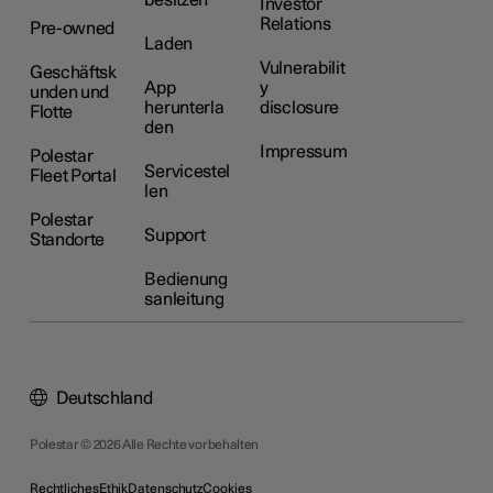
besitzen
Investor
Relations
Pre-owned
Laden
Vulnerabilit
Geschäftsk
App
y
unden und
herunterla
disclosure
Flotte
den
Impressum
Polestar
Servicestel
Fleet Portal
len
Polestar
Support
Standorte
Bedienung
sanleitung
Deutschland
Polestar © 2026 Alle Rechte vorbehalten
Rechtliches
Ethik
Datenschutz
Cookies