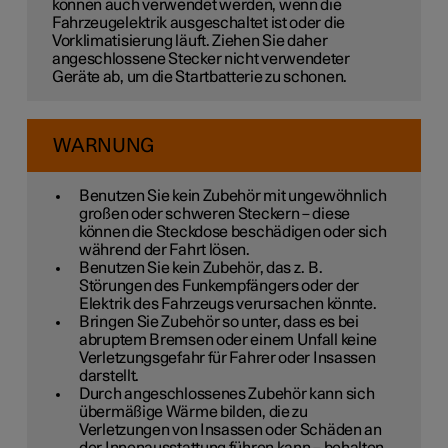
können auch verwendet werden, wenn die
Fahrzeugelektrik ausgeschaltet ist oder die
Vorklimatisierung läuft. Ziehen Sie daher
angeschlossene Stecker nicht verwendeter
Geräte ab, um die Startbatterie zu schonen.
WARNUNG
Benutzen Sie kein Zubehör mit ungewöhnlich
großen oder schweren Steckern – diese
können die Steckdose beschädigen oder sich
während der Fahrt lösen.
Benutzen Sie kein Zubehör, das z. B.
Störungen des Funkempfängers oder der
Elektrik des Fahrzeugs verursachen könnte.
Bringen Sie Zubehör so unter, dass es bei
abruptem Bremsen oder einem Unfall keine
Verletzungsgefahr für Fahrer oder Insassen
darstellt.
Durch angeschlossenes Zubehör kann sich
übermäßige Wärme bilden, die zu
Verletzungen von Insassen oder Schäden an