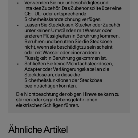
Verwenden Sie nur unbeschädigtes und
intaktes Zubehör. Das Zubehör sollte über eine
CE-, UL- oder entsprechende
Sicherheitskennzeichnung verfügen.
Lassen Sie Steckdosen, Stecker oder Zubehör
unter keinen Umständen mit Wasser oder
anderen Flüssigkeiten in Berührung kommen.
Berühren und benutzen Sie die Steckdose
nicht, wenn sie beschädigt zu sein scheint
oder mit Wasser oder einer anderen
Flüssigkeit in Berührung gekommen ist.
Schließen Sie keine Mehrfachsteckdosen,
Adapter oder Verlängerungskabel an die
Steckdose an, da diese die
Sicherheitsfunktionen der Steckdose
beeinträchtigen könnten.
Die Nichtbeachtung der obigen Hinweise kann zu
starken oder sogar lebensgefährlichen
elektrischen Schlägen führen.
Ähnliche Artikel