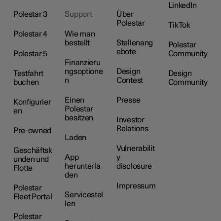
LinkedIn
Polestar 3
Support
Über
Polestar
TikTok
Polestar 4
Wie man
bestellt
Stellenang
Polestar
ebote
Polestar 5
Community
Finanzieru
ngsoptione
Design
Testfahrt
Design
n
Contest
buchen
Community
Einen
Presse
Konfigurier
Polestar
en
besitzen
Investor
Relations
Pre-owned
Laden
Vulnerabilit
Geschäftsk
App
y
unden und
herunterla
disclosure
Flotte
den
Impressum
Polestar
Servicestel
Fleet Portal
len
Polestar