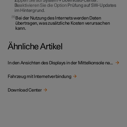
Tippen Sie auf
System
→
Download-Center
.
Deaktivieren Sie die Option
Prüfung auf SW-Updates
im Hintergrund
.
1
Bei der Nutzung des Internets werden Daten
übertragen, was zusätzliche Kosten verursachen
kann.
Ähnliche Artikel
In den Ansichten des Displays in der Mittelkonsole navigieren
Fahrzeug mit Internetverbindung
Download Center