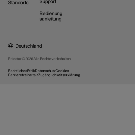
Support
Standorte
Bedienung
sanleitung
Deutschland
Polestar © 2026 Alle Rechte vorbehalten
Rechtliches
Ethik
Datenschutz
Cookies
Barrierefreiheits-/Zugänglichkeitserklärung