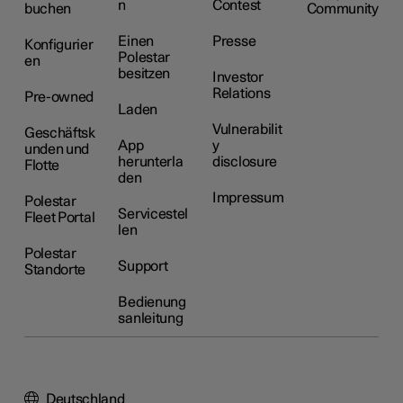
n
Contest
buchen
Community
Einen
Presse
Konfigurier
Polestar
en
besitzen
Investor
Relations
Pre-owned
Laden
Vulnerabilit
Geschäftsk
App
y
unden und
herunterla
disclosure
Flotte
den
Impressum
Polestar
Servicestel
Fleet Portal
len
Polestar
Support
Standorte
Bedienung
sanleitung
Deutschland