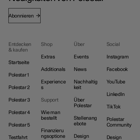
Abonnieren
Entdecken
Shop
Über
Social
& kaufen
Extras
Events
Instagram
Startseite
Additionals
News
Facebook
Polestar 1
Experience
Nachhaltig
YouTube
Polestar 2
s
keit
LinkedIn
Polestar 3
Support
Über
Polestar
TikTok
Polestar 4
Wie man
bestellt
Stellenang
Polestar
ebote
Polestar 5
Community
Finanzieru
ngsoptione
Design
Testfahrt
Design