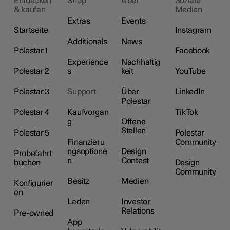
Entdecken
Shop
Über
Soziale
& kaufen
Medien
Extras
Events
Startseite
Instagram
Additionals
News
Polestar 1
Facebook
Experience
Nachhaltig
Polestar 2
s
keit
YouTube
Polestar 3
Support
Über
LinkedIn
Polestar
Polestar 4
Kaufvorgan
TikTok
g
Offene
Stellen
Polestar 5
Polestar
Finanzieru
Community
ngsoptione
Design
Probefahrt
n
Contest
buchen
Design
Community
Besitz
Medien
Konfigurier
en
Laden
Investor
Relations
Pre-owned
App